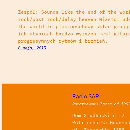
Zespół: Sounds like the end of the wor
rock/post rock/delay heaven Miasto: Gd
the world to pięcioosobowy skład grają
ich utworach bardzo wyraźna jest gitar
progresywnych rytmów i brzmień.
6 maja, 2015
Radio SAR
Rozgrzewamy łącza od 196
Dom Studencki nr 2
Politechnika Gdańsk
ul. Traugutta 115B