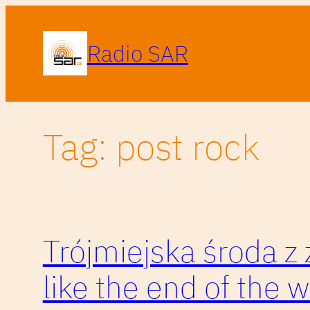
Przejdź
do
Radio SAR
treści
Tag:
post rock
Trójmiejska środa 
like the end of the w