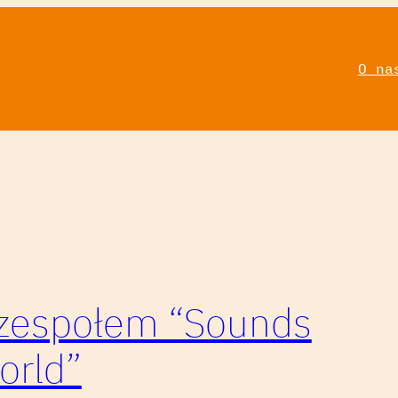
O na
z zespołem “Sounds
orld”