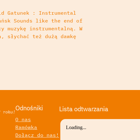
ld Gatunek : Instrumental
ańsk Sounds like the end of
cy muzykę instrumentalną. W
a, słychać też dużą dawkę
Odnośniki
Lista odtwarzania
2 roku!
O nas
Ramówka
a
Dołącz do nas!