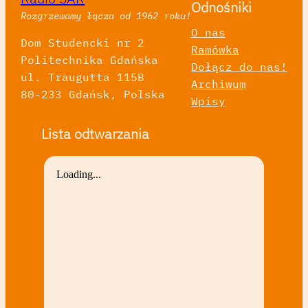
Odnośniki
Rozgrzewamy łącza od 1962 roku!
O nas
Dom Studencki nr 2
Ramówka
Politechnika Gdańska
Dołącz do nas!
ul. Traugutta 115B
Archiwum
80-233 Gdańsk, Polska
Wpisy
Lista odtwarzania