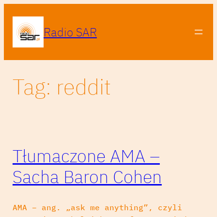
Przejdź
do
Radio SAR
treści
Tag:
reddit
Tłumaczone AMA –
Sacha Baron Cohen
AMA – ang. „ask me anything”, czyli