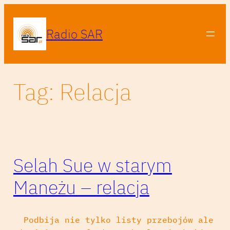
Przejdź
do
Radio SAR
treści
Tag:
Relacja
Selah Sue w starym
Maneżu – relacja
Podbija nie tylko listy przebojów ale