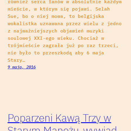
również serca fanów w absolutnie każdym
mieście, w którym się pojawi. Selah
Sue, bo o niej mowa, to belgijska
wokalistka uznawana przez wielu z jedno
z najważniejszych objawień muzyki
soulowej XXI-ego wieku. Chociaż w
trójmieście zagrała już po raz trzeci,
nie było to przeszkodą aby 6 maja
Stary…
9 maja, 2016
Poparzeni Kawą Trzy w
Starym Maneżu-wywiad