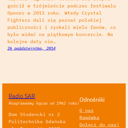
gościł w trójmieście podczas festiwalu
Opener w 2013 roku. Wtedy Crystal
Fighters dali się poznać polskiej
publiczności i zyskali wielu fanów, co
było widać na piątkowym koncercie. Na
kolejne daty nie…
26 października, 2014
Radio SAR
Odnośniki
Rozgrzewamy łącza od 1962 roku!
O nas
Dom Studencki nr 2
Ramówka
Politechnika Gdańska
Dołącz do nas!