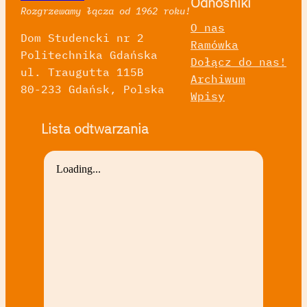
Odnośniki
Rozgrzewamy łącza od 1962 roku!
O nas
Dom Studencki nr 2
Ramówka
Politechnika Gdańska
Dołącz do nas!
ul. Traugutta 115B
Archiwum
80-233 Gdańsk, Polska
Wpisy
Lista odtwarzania