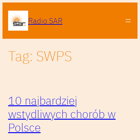
Przejdź
do
Radio SAR
treści
Tag:
SWPS
10 najbardziej
wstydliwych chorób w
Polsce