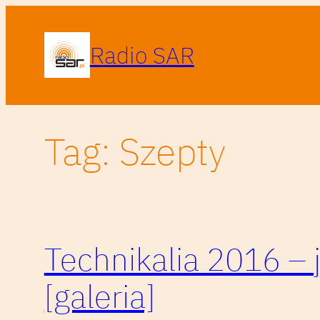
Przejdź
do
Radio SAR
treści
Tag:
Szepty
Technikalia 2016 – j
[galeria]