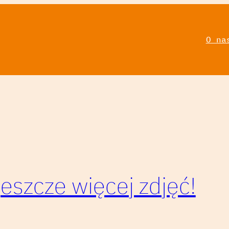
O na
eszcze więcej zdjęć!