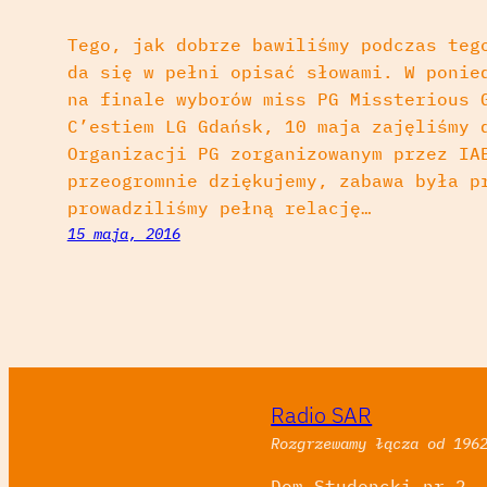
Tego, jak dobrze bawiliśmy podczas teg
da się w pełni opisać słowami. W ponie
na finale wyborów miss PG Missterious 
C’estiem LG Gdańsk, 10 maja zajęliśmy 
Organizacji PG zorganizowanym przez IA
przeogromnie dziękujemy, zabawa była p
prowadziliśmy pełną relację…
15 maja, 2016
Radio SAR
Rozgrzewamy łącza od 196
Dom Studencki nr 2