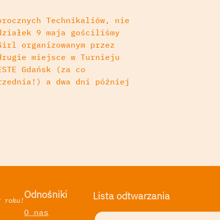
orocznych Technikaliów, nie
działek 9 maja gościliśmy
Girl organizowanym przez
drugie miejsce w Turnieju
ESTE Gdańsk (za co
rzednia!) a dwa dni później
Odnośniki
Lista odtwarzania
2 roku!
O nas