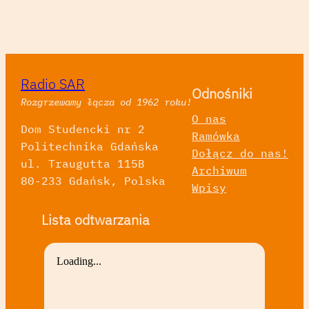
Radio SAR
Odnośniki
Rozgrzewamy łącza od 1962 roku!
O nas
Dom Studencki nr 2
Ramówka
Politechnika Gdańska
Dołącz do nas!
ul. Traugutta 115B
Archiwum
80-233 Gdańsk, Polska
Wpisy
Lista odtwarzania