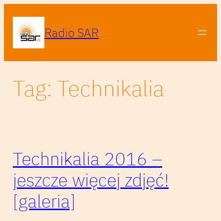
Przejdź
do
Radio SAR
treści
Tag:
Technikalia
Technikalia 2016 –
jeszcze więcej zdjęć!
[galeria]