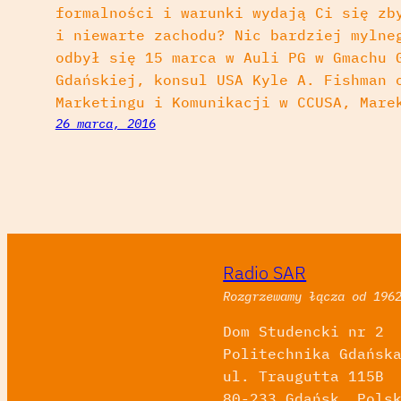
formalności i warunki wydają Ci się zb
i niewarte zachodu? Nic bardziej mylne
odbył się 15 marca w Auli PG w Gmachu 
Gdańskiej, konsul USA Kyle A. Fishman 
Marketingu i Komunikacji w CCUSA, Mare
26 marca, 2016
Radio SAR
Rozgrzewamy łącza od 196
Dom Studencki nr 2
Politechnika Gdańsk
ul. Traugutta 115B
80-233 Gdańsk, Pols