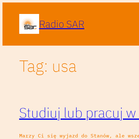
Przejdź
do
Radio SAR
treści
Tag:
usa
Studiuj lub pracuj w
Marzy Ci się wyjazd do Stanów, ale wsz