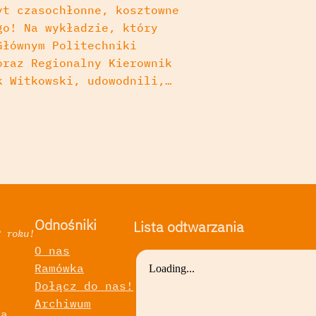
yt czasochłonne, kosztowne
go! Na wykładzie, który
Głównym Politechniki
oraz Regionalny Kierownik
k Witkowski, udowodnili,…
Odnośniki
Lista odtwarzania
2 roku!
O nas
Ramówka
a
Dołącz do nas!
Archiwum
ka