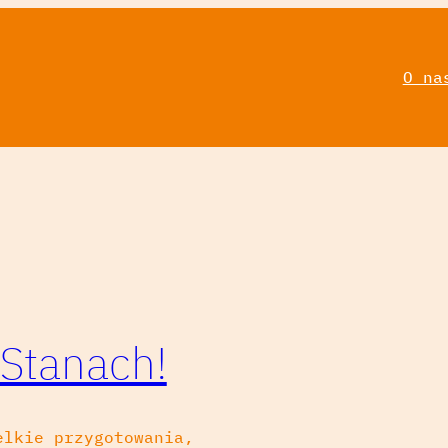
O na
 Stanach!
elkie przygotowania,