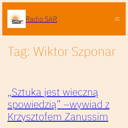
Przejdź
do
Radio SAR
treści
Tag:
Wiktor Szponar
„Sztuka jest wieczną
spowiedzią” –wywiad z
Krzysztofem Zanussim