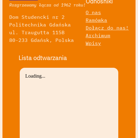
Odnośniki
Rozgrzewamy łącza od 1962 roku!
O nas
Dom Studencki nr 2
Ramówka
Politechnika Gdańska
Dołącz do nas!
ul. Traugutta 115B
Archiwum
80-233 Gdańsk, Polska
Wpisy
Lista odtwarzania