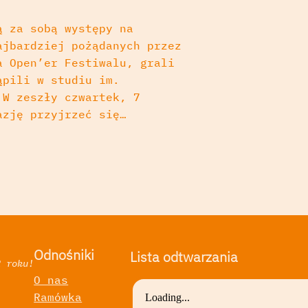
ą za sobą występy na
ajbardziej pożądanych przez
a Open’er Festiwalu, grali
ąpili w studiu im.
 W zeszły czwartek, 7
azję przyjrzeć się…
Odnośniki
Lista odtwarzania
2 roku!
O nas
Ramówka
a