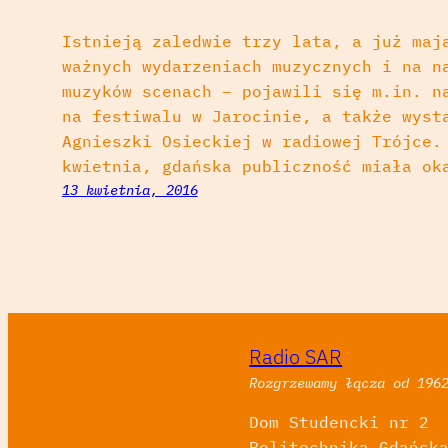
Istnieją zaledwie trzy lata, a już maj
ważnych wydarzeniach muzycznych i na n
muzyków scenach – pojawili się m.in. n
na festiwalu w Jarocinie, a także wyst
Agnieszki Osieckiej w radiowej Trójce.
kwietnia, gdańska publiczność miała ok
13 kwietnia, 2016
Radio SAR
Rozgrzewamy łącza od 196
Dom Studencki nr 2
Politechnika Gdańsk