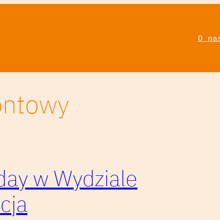
O na
ontowy
nday w Wydziale
cja