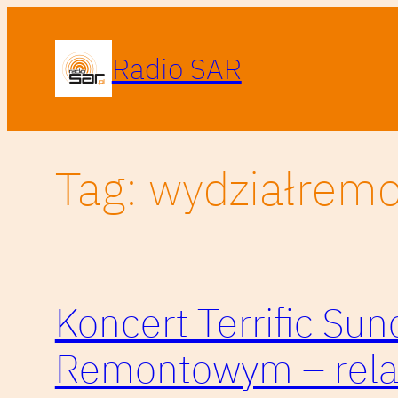
Przejdź
do
Radio SAR
treści
Tag:
wydziałrem
Koncert Terrific Su
Remontowym – rela