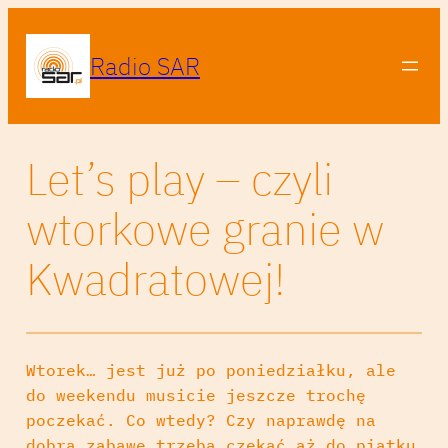
Radio SAR
Let’s play – czyli
wtorkowe granie w
Kwadratowej!
Wtorek… jest już po poniedziałku, ale
do weekendu musicie jeszcze trochę
poczekać. Co wtedy? Czy naprawdę na
dobrą zabawę trzeba czekać aż do piątku