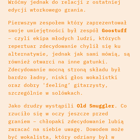
Wróćmy jednak do relacji z ostatniej
edycji wtorkowego grania.
Pierwszym zespołem który zaprezentował
swoje umiejętności był zespół
Goostuff
– czyli ekipa młodych ludzi, których
repertuar zdecydowanie chylił się ku
alternatywie, jednak jak sami mówią, są
również otwarci na inne gatunki.
Zdecydowanie mocną stroną składu był
bardzo ładny, niski głos wokalistki
oraz dobry 'feeling’ gitarzysty,
szczególnie w solówkach.
Jako drudzy wystąpili
Old Smuggler
. Co
rzuciło się w oczy jeszcze przed
graniem – chłopaki zdecydowanie lubią
zwracać na siebie uwagę. Dowodem może
być wokalista, który odziany był w