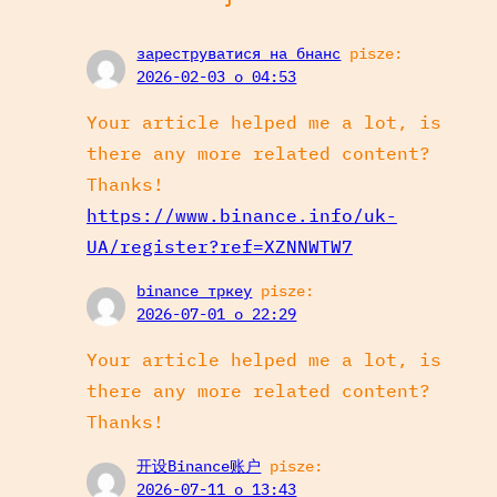
зареструватися на бнанс
pisze:
2026-02-03 o 04:53
Your article helped me a lot, is
there any more related content?
Thanks!
https://www.binance.info/uk-
UA/register?ref=XZNNWTW7
binance тркеу
pisze:
2026-07-01 o 22:29
Your article helped me a lot, is
there any more related content?
Thanks!
开设Binance账户
pisze:
2026-07-11 o 13:43