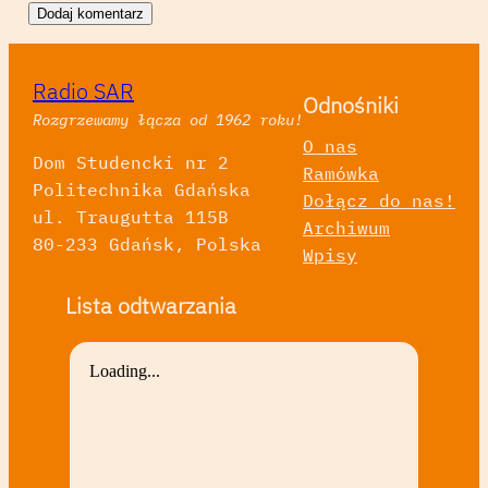
Radio SAR
Odnośniki
Rozgrzewamy łącza od 1962 roku!
O nas
Dom Studencki nr 2
Ramówka
Politechnika Gdańska
Dołącz do nas!
ul. Traugutta 115B
Archiwum
80-233 Gdańsk, Polska
Wpisy
Lista odtwarzania