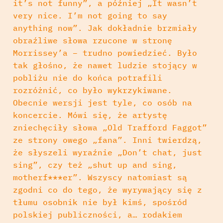
it’s not funny”, a później „It wasn’t
very nice. I’m not going to say
anything now”. Jak dokładnie brzmiały
obraźliwe słowa rzucone w stronę
Morrissey’a – trudno powiedzieć. Było
tak głośno, że nawet ludzie stojący w
pobliżu nie do końca potrafili
rozróżnić, co było wykrzykiwane.
Obecnie wersji jest tyle, co osób na
koncercie. Mówi się, że artystę
zniechęciły słowa „Old Trafford Faggot”
ze strony owego „fana”. Inni twierdzą,
że słyszeli wyraźnie „Don’t chat, just
sing”, czy też „shut up and sing,
motherf***er”. Wszyscy natomiast są
zgodni co do tego, że wyrywający się z
tłumu osobnik nie był kimś, spośród
polskiej publiczności, a… rodakiem