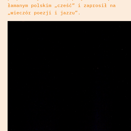
łamanym polskim „cześć” i zaprosił na
„wieczór poezji i jazzu”.