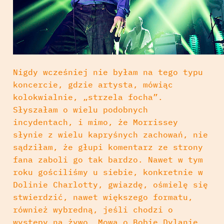
Nigdy wcześniej nie byłam na tego typu
koncercie, gdzie artysta, mówiąc
kolokwialnie, „strzela focha”.
Słyszałam o wielu podobnych
incydentach, i mimo, że Morrissey
słynie z wielu kapryśnych zachowań, nie
sądziłam, że głupi komentarz ze strony
fana zaboli go tak bardzo. Nawet w tym
roku gościliśmy u siebie, konkretnie w
Dolinie Charlotty, gwiazdę, ośmielę się
stwierdzić, nawet większego formatu,
również wybredną, jeśli chodzi o
występy na żywo. Mowa o Bobie Dylanie.