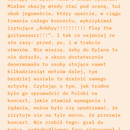
Miałam okazję wtedy stać pod sceną, tuż
obok jegomościa, który uparcie, w ciągu
trwania całego koncertu, wykrzykiwał
irytujące „Bobbyy!!!!!!!!!! Play the
guitaaaaarr!!!”. I tak co najmniej ze
sto razy: przed, po, i w trakcie
utworów. Nie wierzę, żeby do Dylana to
nie dotarło, a skoro dostatecznie
denerwowało to osoby stojące nawet
kilkadziesiąt metrów dalej, tym
bardziej musiało to drażnić samego
artystę. Czytając o tym, jak trudno
było go sprowadzić do Polski na
koncert, jakie stawiał wymagania i
żądania, można było się spodziewać, że
zirytuje sie na tyle mocno, że przerwie
koncert. Nie zrobił tego: grał do
końca, nadpobudliwego fana zignorował i