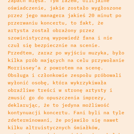
zapach mięsa. Tym razem, oficjalne
oświadczenie, jakie zostało wygłoszone
przez jego managera jakieś 20 minut po
przerwaniu koncertu, to fakt, że
artysta został obrażony przez
szowinistyczną wypowiedź fana i nie
czuł się bezpiecznie na scenie.
Przedtem, zaraz po wyjściu muzyka, było
kilka prób mających na celu przywołanie
Morrissey’a z powrotem na scenę.
Obsługa i członkowie zespołu próbowali
wyłonić osobę, która wykrzykiwała
obraźliwe treści w stronę artysty i
zmusić go do opuszczenia imprezy,
deklarując, że to jedyna możliwość
kontynuacji koncertu. Fani byli na tyle
zdeterminowani, że pojawiło się nawet
kilku altruistycznych śmiałków,