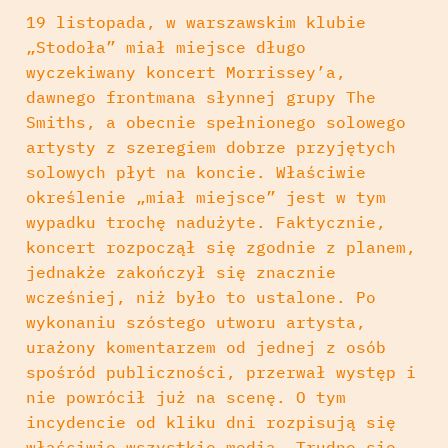
19 listopada, w warszawskim klubie
„Stodoła” miał miejsce długo
wyczekiwany koncert Morrissey’a,
dawnego frontmana słynnej grupy The
Smiths, a obecnie spełnionego solowego
artysty z szeregiem dobrze przyjętych
solowych płyt na koncie. Właściwie
określenie „miał miejsce” jest w tym
wypadku trochę nadużyte. Faktycznie,
koncert rozpoczął się zgodnie z planem,
jednakże zakończył się znacznie
wcześniej, niż było to ustalone.
Po
wykonaniu szóstego utworu artysta,
urażony komentarzem od jednej z osób
spośród publiczności, przerwał występ i
nie powrócił już na scenę. O tym
incydencie od kliku dni rozpisują się
właściwie wszystkie media. Trudno się