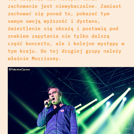
zachowanie jest niewybaczalne. Zamiast
zachować się ponad to, pokazać tym
samym swoją wyższość i dystans,
śmiertlenie się obrażą i postawią pod
znakiem zapytania nie tylko dalszą
część koncertu, ale i kolejne występy w
tym kraju. Do tej drugiej grupy należy
właśnie Morrissey.