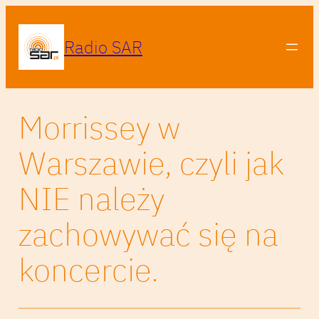
Radio SAR
Morrissey w
Warszawie, czyli jak
NIE należy
zachowywać się na
koncercie.