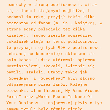
uśmiechy w stronę publiczności, witał
się z fanami stojącymi najbliżej i
podawał im rękę, przyjął także kilka
prezentów od fanów (m. in.. książkę), w
stronę sceny poleciało też kilka
kwiatów). Trudno zreszta powiedzieć
cokolwiek złego na temat publiczności
(a przynajmniej tych 99% z publiczności
zebranej na koncercie): oklaskom nie
było końca, ludzie wtórowali śpiewem
Morrissey’owi, skakali, świetnie się
bawili, szaleli. Utwory takie jak
„Speedway” i „Suedehead” były głośno
odśpiewywane przez fanów. Kolejne
piosenki, „I’m Throwing My Arms Around
Paris” oraz „World Peace Is None Of
Your Business” z najnowszej płyty o tym
samym tytule były równie ciepło