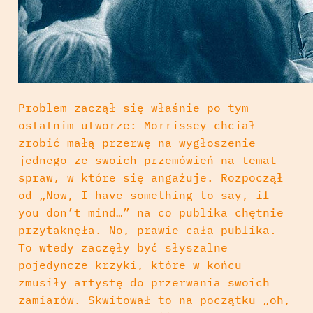
Problem zaczął się właśnie po tym
ostatnim utworze: Morrissey chciał
zrobić małą przerwę na wygłoszenie
jednego ze swoich przemówień na temat
spraw, w które się angażuje. Rozpoczął
od „Now, I have something to say, if
you don’t mind…” na co publika chętnie
przytaknęła. No, prawie cała publika.
To wtedy zaczęły być słyszalne
pojedyncze krzyki, które w końcu
zmusiły artystę do przerwania swoich
zamiarów. Skwitował to na początku „oh,