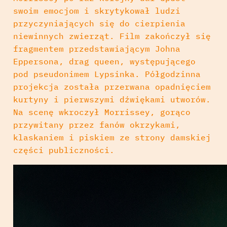
swoim emocjom i skrytykował ludzi
przyczyniających się do cierpienia
niewinnych zwierząt. Film zakończył się
fragmentem przedstawiającym Johna
Eppersona, drag queen, występującego
pod pseudonimem Lypsinka. Półgodzinna
projekcja została przerwana opadnięciem
kurtyny i pierwszymi dźwiękami utworów.
Na scenę wkroczył Morrissey, gorąco
przywitany przez fanów okrzykami,
klaskaniem i piskiem ze strony damskiej
części publiczności.