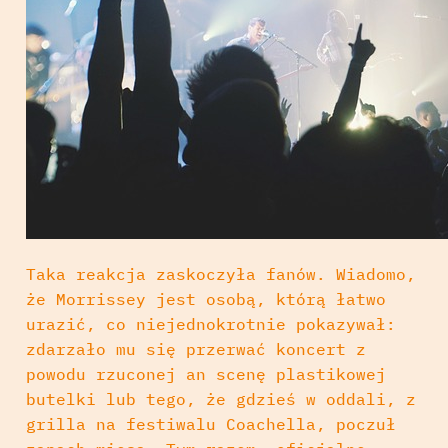
Taka reakcja zaskoczyła fanów. Wiadomo,
że Morrissey jest osobą, którą łatwo
urazić, co niejednokrotnie pokazywał:
zdarzało mu się przerwać koncert z
powodu rzuconej an scenę plastikowej
butelki lub tego, że gdzieś w oddali, z
grilla na festiwalu Coachella, poczuł