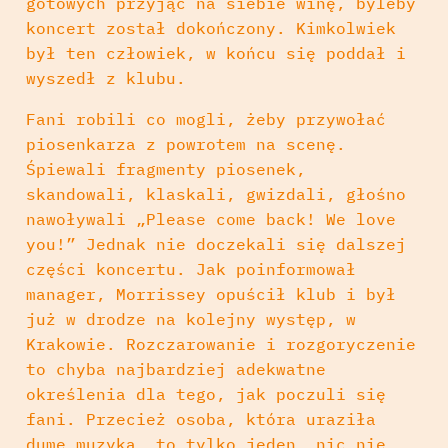
gotowych przyjąć na siebie winę, byleby
koncert został dokończony. Kimkolwiek
był ten człowiek, w końcu się poddał i
wyszedł z klubu.
Fani robili co mogli, żeby przywołać
piosenkarza z powrotem na scenę.
Śpiewali fragmenty piosenek,
skandowali, klaskali, gwizdali, głośno
nawoływali „Please come back! We love
you!” Jednak nie doczekali się dalszej
części koncertu. Jak poinformował
manager, Morrissey opuścił klub i był
już w drodze na kolejny występ, w
Krakowie. Rozczarowanie i rozgoryczenie
to chyba najbardziej adekwatne
określenia dla tego, jak poczuli się
fani. Przecież osoba, która uraziła
dumę muzyka, to tylko jeden, nic nie