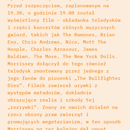
Przed rozpoczęciem, zaplanowanym na
19.30, o godzinie 19.00 został
wyświetlony film – składanka teledysków
i części koncertów różnych muzycznych
gwiazd, takich jak The Ramones, Brian
Eno, Chris Andrews, Nico, Mott The
Hoople, Charles Aznavour, James
Baldiwn, The Move, The New York Dolls.
Morrissey dołączył do tego również
teledysk zmontowany przez jednego z
jego fanów do piosenki „The Bullfighter
Dies”. Filmik zawierał urywki z
występów matadorów, dokładnie
obrazujące realia i szkody tej
„rozrywki”. Znany ze swoich działań na
rzecz obrony praw zwierząt i
promujących wegetarianizm, w ten sposób
Morrissey po raz kolejny dał upust