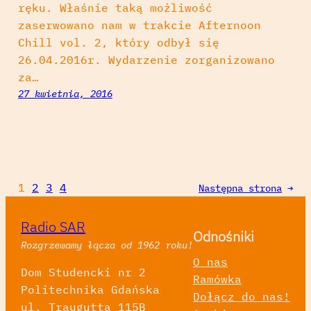
ręku. Właśnie taką możliwość
zaserwowano nam w trakcie Afternoon
Chill vol. 2, który odbył się
26.04.2016r. Wydarzenie zorganizowano
za…
27 kwietnia, 2016
1
2
3
4
Następna strona
→
Radio SAR
Odnośniki
Rozgrzewamy łącza od 1962 roku!
O nas
Dom Studencki nr 2
Ramówka
Politechnika Gdańska
Dołącz do nas!
ul. Traugutta 115B