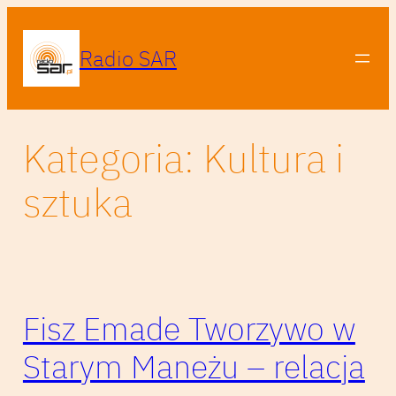
Przejdź
do
Radio SAR
treści
Kategoria:
Kultura i
sztuka
Fisz Emade Tworzywo w
Starym Maneżu – relacja