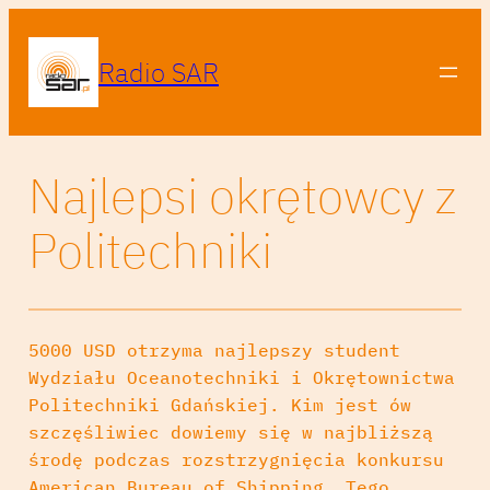
Radio SAR
Najlepsi okrętowcy z
Politechniki
5000 USD otrzyma najlepszy student
Wydziału Oceanotechniki i Okrętownictwa
Politechniki Gdańskiej. Kim jest ów
szczęśliwiec dowiemy się w najbliższą
środę podczas rozstrzygnięcia konkursu
American Bureau of Shipping. Tego