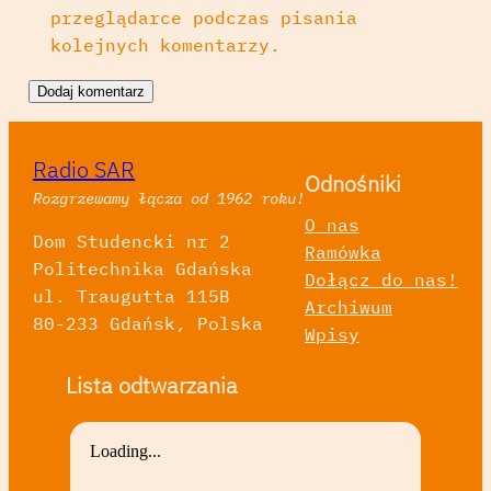
przeglądarce podczas pisania
kolejnych komentarzy.
Radio SAR
Odnośniki
Rozgrzewamy łącza od 1962 roku!
O nas
Dom Studencki nr 2
Ramówka
Politechnika Gdańska
Dołącz do nas!
ul. Traugutta 115B
Archiwum
80-233 Gdańsk, Polska
Wpisy
Lista odtwarzania