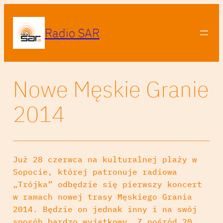
Radio SAR
Nowe Męskie Granie
2014
Już 28 czerwca na kulturalnej plaży w
Sopocie, której patronuje radiowa
„Trójka” od
będzie się pierwszy koncert
w ramach nowej trasy Męskiego Grania
2014. Będzie on jednak inny i na swój
sposób bardzo wyjątkowy. Z pośród 20