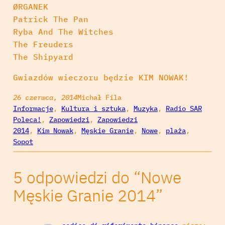
ØRGANEK
Patrick The Pan
Ryba And The Witches
The Freuders
The Shipyard
Gwiazdów wieczoru będzie KIM NOWAK!
26 czerwca, 2014
Michał Fila
Informacje
, 
Kultura i sztuka
, 
Muzyka
, 
Radio SAR
Poleca!
, 
Zapowiedzi
, 
Zapowiedzi
2014
, 
Kim Nowak
, 
Męskie Granie
, 
Nowe
, 
plaża
, 
Sopot
5 odpowiedzi do “Nowe
Męskie Granie 2014”