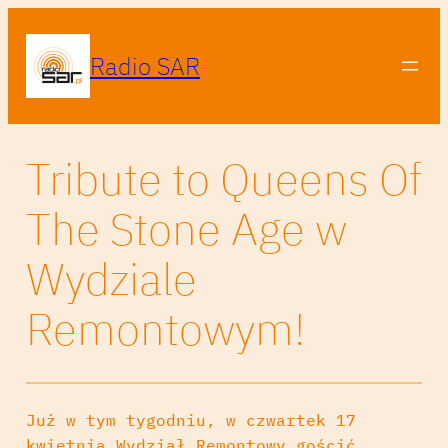
Radio SAR
Tribute to Queens Of
The Stone Age w
Wydziale
Remontowym!
Już w tym tygodniu, w czwartek 17
kwietnia Wydział Remontowy gościć