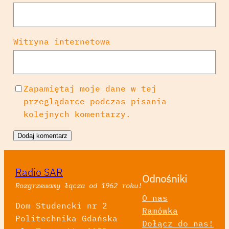
Witryna internetowa
Zapamiętaj moje dane w tej
przeglądarce podczas pisania
kolejnych komentarzy.
Radio SAR
Odnośniki
Rozgrzewamy łącza od 1962 roku!
O nas
Dom Studencki nr 2
Ramówka
Politechnika Gdańska
Dołącz do nas!