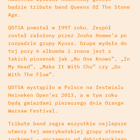
będzie tribute band Queens Of The Stone
Age.
QOTSA powstał w 1997 roku. Zespół
został założony przez Josha Homme’a po
rozpadzie grupy Kyuss. Grupa wydała do
tej pory 6 albumów i znana jest z
takich piosenek jak „No One Knows”, „In
My Head”, „Make It With Chu” czy „Go
With The Flow”.
QOTSA wystąpiło w Polsce na festwialu
Heineken Open’er 2013, a w tym roku
będą gwiazdami pierwszego dnia Orange
Warsaw Festival.
Tribute band zagra wszystkie najlepsze
utwory tej amerykańskiej grupy stoner
rockowej – począwszy od debiutanckiego