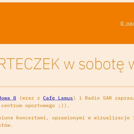
O na
TECZEK w sobotę w 
dowa 8
(wraz z
Cafe Lamus
) i Radio SAR zapras
centrum sportowego ;)).
niona koncertami, oprawionymi w wizualizacje 
stów.