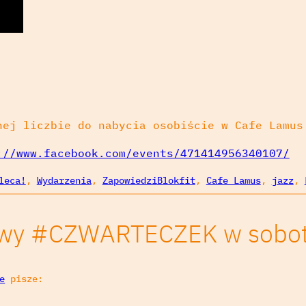
nej liczbie do nabycia osobiście w Cafe Lamus
://www.facebook.com/events/471414956340107/
leca!
, 
Wydarzenia
, 
Zapowiedzi
Blokfit
, 
Cafe Lamus
, 
jazz
, 
owy #CZWARTECZEK w sobotę
e
pisze: