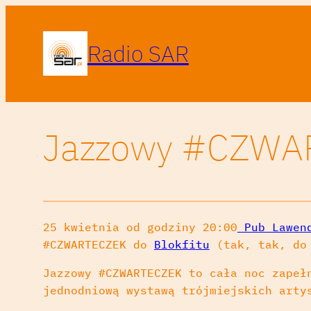
Radio SAR
Jazzowy #CZWAR
25 kwietnia od godziny 20:00
Pub Lawen
#CZWARTECZEK do
Blokfitu
(tak, tak, do 
Jazzowy #CZWARTECZEK to cała noc zapeł
jednodniową wystawą trójmiejskich arty