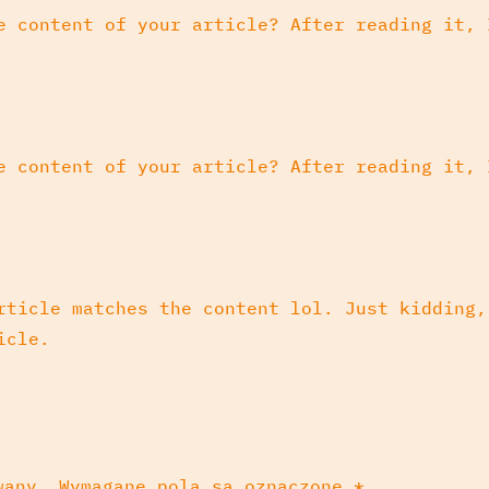
e content of your article? After reading it, 
e content of your article? After reading it, 
rticle matches the content lol. Just kidding,
icle.
wany.
Wymagane pola są oznaczone
*