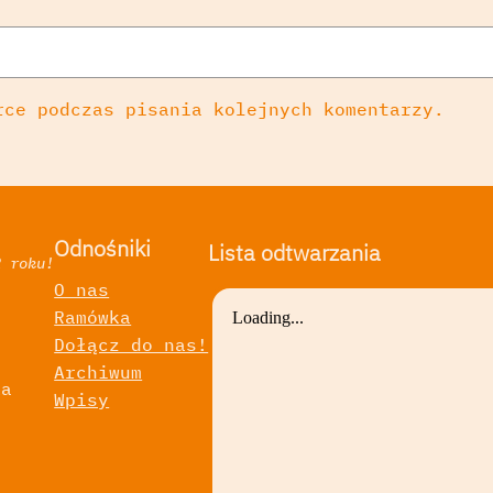
rce podczas pisania kolejnych komentarzy.
Odnośniki
Lista odtwarzania
2 roku!
O nas
Ramówka
a
Dołącz do nas!
Archiwum
ka
Wpisy