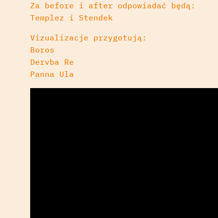
Za before i after odpowiadać będą:
Templez i Stendek
Vizualizacje przygotują:
Boros
Dervba Re
Panna Ula