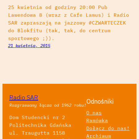
25 kwietnia od godziny 20:00 Pub
Lawendowa 8 (wraz z Cafe Lamus) i Radio
SAR zapraszają na jazzowy #CZWARTECZEK
do Blokfitu (tak, tak, do centrum
sportowego ;)).
21 kwietnia, 2015
Radio SAR
Odnośniki
Rozgrzewamy łącza od 1962 roku!
O nas
Dom Studencki nr 2
Ramówka
Politechnika Gdańska
Dołącz do nas!
ul. Traugutta 115B
Archiwum