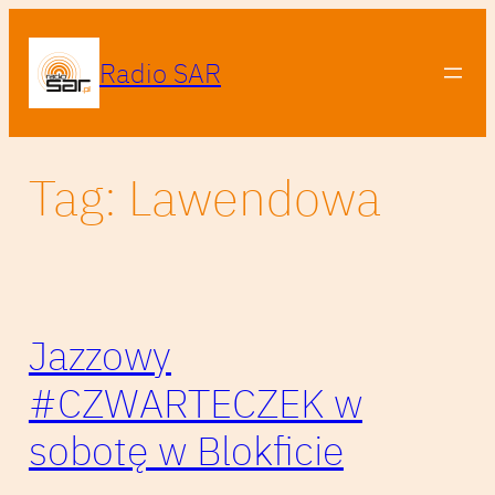
Przejdź
do
Radio SAR
treści
Tag:
Lawendowa
Jazzowy
#CZWARTECZEK w
sobotę w Blokficie