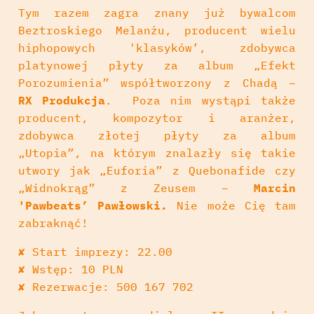
Tym razem zagra znany już bywalcom
Beztroskiego Melanżu, producent wielu
hiphopowych 'klasyków’, zdobywca
platynowej płyty za album „Efekt
Porozumienia” współtworzony z Chadą –
RX Produkcja
. Poza nim wystąpi także
producent, kompozytor i aranżer,
zdobywca złotej płyty za album
„Utopia”, na którym znalazły się takie
utwory jak „Euforia” z Quebonafide czy
„Widnokrąg” z Zeusem –
Marcin
'Pawbeats’ Pawłowski.
Nie może Cię tam
zabraknąć!
✘
Start imprezy: 22.00
✘
Wstęp: 10 PLN
✘
Rezerwacje: 500 167 702