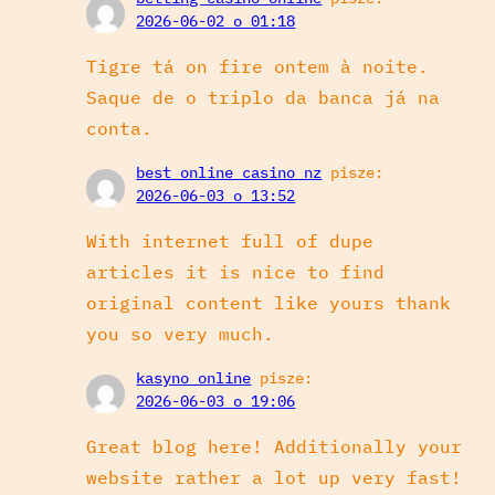
2026-06-02 o 01:18
Tigre tá on fire ontem à noite.
Saque de o triplo da banca já na
conta.
best online casino nz
pisze:
2026-06-03 o 13:52
With internet full of dupe
articles it is nice to find
original content like yours thank
you so very much.
kasyno online
pisze:
2026-06-03 o 19:06
Great blog here! Additionally your
website rather a lot up very fast!