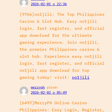
2026-02-01 o 22:36
[9766]no1jili: The Top Philippines
Casino & Slot Hub. Easy no1jili
login, fast register, and official
app download for the ultimate
gaming experience. Join no1jili,
the premier Philippines casino &
slot hub. Experience easy no1jili
login, fast register, and official
no1jili app download for top
gaming today! visit:
no1jili
merryph
pisze:
2026-02-02 o 05:49
[6497]MerryPH Online Casino
Philippines: Easy Login, Register,