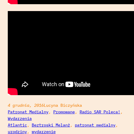
4 grudnia, 2016
Lucyna Biczyńska
Patronat Medialny
, 
Promowane
, 
Radio SAR Poleca!
, 
Wydarzenia
Atlantic
, 
Beztroski Melanż
, 
patronat medialny
, 
urodziny
, 
wydarzenie