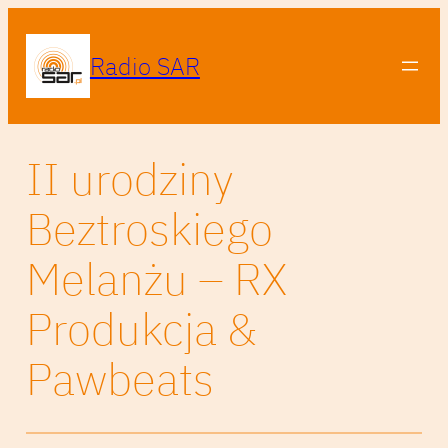
Radio SAR
II urodziny
Beztroskiego
Melanżu – RX
Produkcja &
Pawbeats