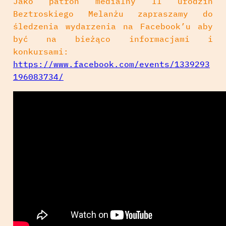
Jako patron medialny II urodzin
Beztroskiego Melanżu zapraszamy do
śledzenia wydarzenia na Facebook’u aby
być na bieżąco informacjami i
konkursami:
https://www.facebook.com/events/1339293
196083734/