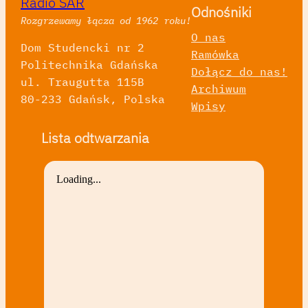
Radio SAR
Odnośniki
Rozgrzewamy łącza od 1962 roku!
O nas
Dom Studencki nr 2
Ramówka
Politechnika Gdańska
Dołącz do nas!
ul. Traugutta 115B
Archiwum
80-233 Gdańsk, Polska
Wpisy
Lista odtwarzania