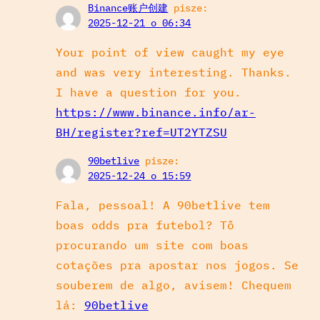
Binance账户创建
pisze:
2025-12-21 o 06:34
Your point of view caught my eye
and was very interesting. Thanks.
I have a question for you.
https://www.binance.info/ar-
BH/register?ref=UT2YTZSU
90betlive
pisze:
2025-12-24 o 15:59
Fala, pessoal! A 90betlive tem
boas odds pra futebol? Tô
procurando um site com boas
cotações pra apostar nos jogos. Se
souberem de algo, avisem! Chequem
lá:
90betlive