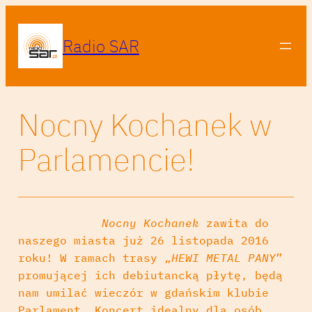
Radio SAR
Nocny Kochanek w
Parlamencie!
Nocny Kochanek
zawita do
naszego miasta już 26 listopada 2016
roku! W ramach trasy „
HEWI METAL PANY
”
promującej ich debiutancką płytę, będą
nam umilać wieczór w gdańskim klubie
Parlament. Koncert idealny dla osób,