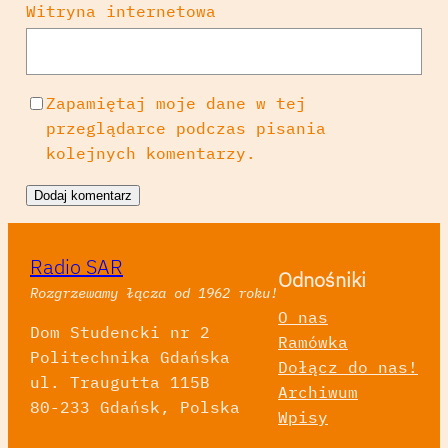
Witryna internetowa
Zapamiętaj moje dane w tej
przeglądarce podczas pisania
kolejnych komentarzy.
Radio SAR
Odnośniki
Rozgrzewamy łącza od 1962 roku!
O nas
Dom Studencki nr 2
Ramówka
Politechnika Gdańska
Dołącz do nas!
ul. Traugutta 115B
Archiwum
80-233 Gdańsk, Polska
Wpisy