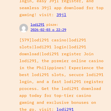
login, easy 39jl register, and
seamless 39jl app download for top
gaming! visit:
39jl
lodi291
pisze:
2026-02-03 o 22:29
[579]lodi291 casino|lodi291
slots|lodi291 login|lodi291
download|lodi291 register Join
lodi291, the premier online casino
in the Philippines! Experience the
best lodi291 slots, secure lodi291
login, and a fast lodi291 register
process. Get the lodi291 download
app today for top-tier casino
gaming and exclusive bonuses on
the go. visit:
lodi291