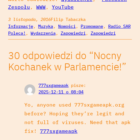
Zespołu
,
WWW
,
YouTube
3 listopada, 2016
Filip Tabaczka
Informacje
, 
Muzyka
, 
Nowości
, 
Promowane
, 
Radio SAR
Poleca!
, 
Wydarzenia
, 
Zapowiedzi
, 
Zapowiedzi
30 odpowiedzi do “Nocny
Kochanek w Parlamencie!”
777sxgameapk
pisze:
2025-12-11 o 08:04
Yo, anyone used 777sxgameapk.org
before? Hoping they’re legit and
not full of viruses. Need that apk
fix!
777sxgameapk