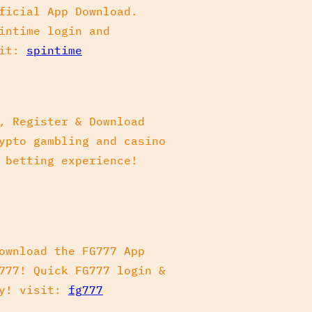
ficial App Download.
intime login and
sit:
spintime
, Register & Download
ypto gambling and casino
 betting experience!
ownload the FG777 App
777! Quick FG777 login &
ay! visit:
fg777