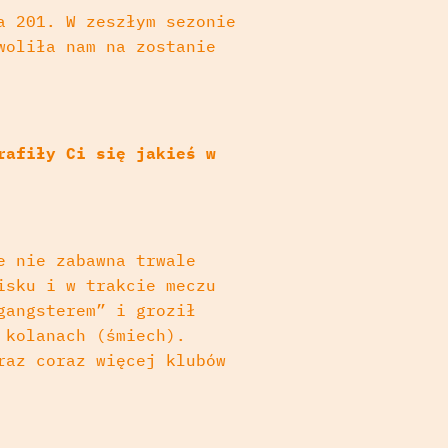
a 201. W zeszłym sezonie
woliła nam na zostanie
rafiły Ci się jakieś w
e nie zabawna trwale
isku i w trakcie meczu
gangsterem” i groził
 kolanach (śmiech).
raz coraz więcej klubów