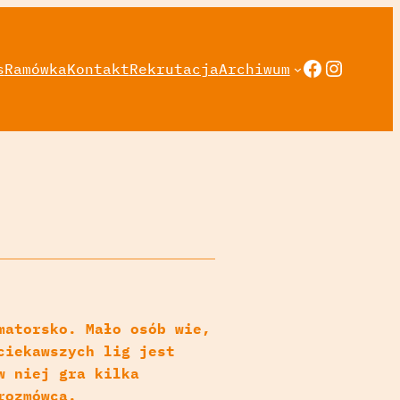
Faceboo
Instag
s
Ramówka
Kontakt
Rekrutacja
Archiwum
matorsko. Mało osób wie,
ciekawszych lig jest
w niej gra kilka
rozmówca.