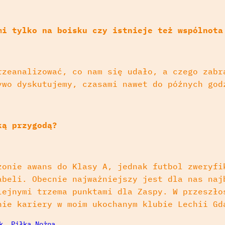
mi tylko na boisku czy istnieje też wspólnota
rzeanalizować, co nam się udało, a czego zabr
ywo dyskutujemy, czasami nawet do późnych god
ką przygodą?
zonie awans do Klasy A, jednak futbol zweryfi
abeli. Obecnie najważniejszy jest dla nas naj
lejnymi trzema punktami dla Zaspy. W przeszło
nie kariery w moim ukochanym klubie Lechii Gd
k
, 
Piłka Nożna