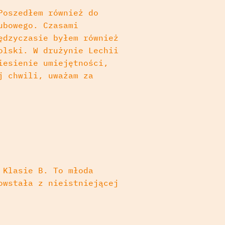
Poszedłem również do
ubowego. Czasami
ędzyczasie byłem również
olski. W drużynie Lechii
iesienie umiejętności,
j chwili, uważam za
 Klasie B. To młoda
owstała z nieistniejącej