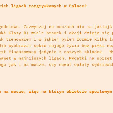
kich ligach rozgrywkowych w Polsce?
godniowo. Zazwyczaj na meczach nie ma jakiejś
wki Klasy B) wiele bramek i akcji dzieje się 
ak trenowałem i w jakiej byłem formie kilka l
Nie wyobrażam sobie mojego życia bez piłki no
est finansowany jedynie z naszych składek. M
nawet w najniższych ligach. Wydatki na sprzęt
ngu jak i na mecze, czy nawet opłaty sędziows
u na mecze, więc na którym obiekcie sportowym