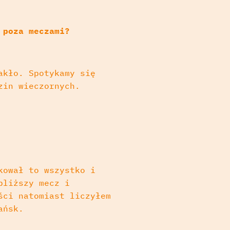
 poza meczami?
akło. Spotykamy się
zin wieczornych.
kował to wszystko i
bliższy mecz i
ści natomiast liczyłem
ańsk.