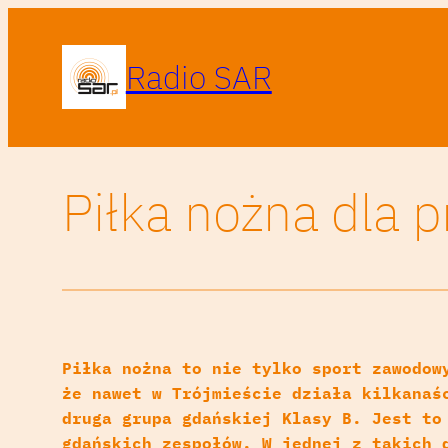
Radio SAR
Piłka nożna dla 
Piłka nożna to nie tylko sport zawodow
że nawet w Trójmieście działa kilkanaś
druga grupa gdańskiej Klasy B. Jest to
gdańskich zespołów. W jednej z takich 