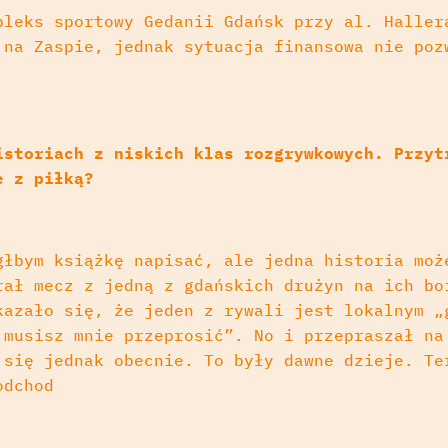
pleks sportowy Gedanii Gdańsk przy al. Haller
 na Zaspie, jednak sytuacja finansowa nie poz
istoriach z niskich klas rozgrywkowych. Przyt
e z piłką?
głbym książkę napisać, ale jedna historia moż
rał mecz z jedną z gdańskich drużyn na ich bo
kazało się, że jeden z rywali jest lokalnym „
 musisz mnie przeprosić”. No i przepraszał na
 się jednak obecnie. To były dawne dzieje. Te
odchod
.