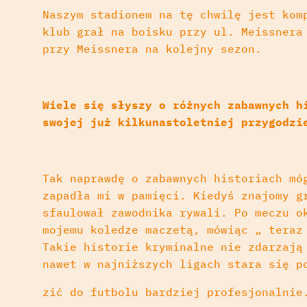
Naszym stadionem na tę chwilę jest kom
klub grał na boisku przy ul. Meissnera
przy Meissnera na kolejny sezon.
Wiele się słyszy o różnych zabawnych h
swojej już kilkunastoletniej przygodzi
Tak naprawdę o zabawnych historiach mó
zapadła mi w pamięci. Kiedyś znajomy g
sfaulował zawodnika rywali. Po meczu o
mojemu koledze maczetą, mówiąc „ teraz
Takie historie kryminalne nie zdarzają
nawet w najniższych ligach stara się p
zić do futbolu bardziej profesjonalnie