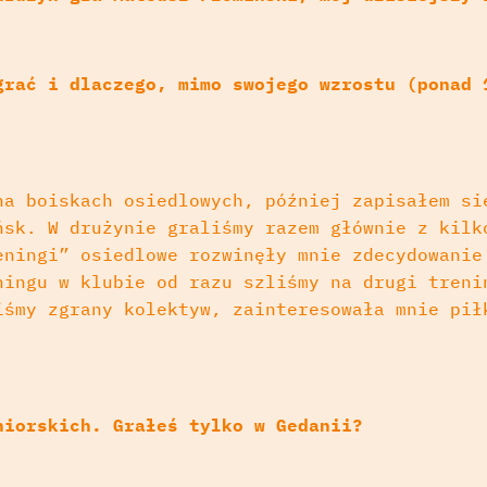
grać i dlaczego, mimo swojego wzrostu (ponad 
na boiskach osiedlowych, później zapisałem si
ńsk. W drużynie graliśmy razem głównie z kilk
eningi” osiedlowe rozwinęły mnie zdecydowanie
ningu w klubie od razu szliśmy na drugi treni
iśmy zgrany kolektyw, zainteresowała mnie pił
.
niorskich. Grałeś tylko w Gedanii?