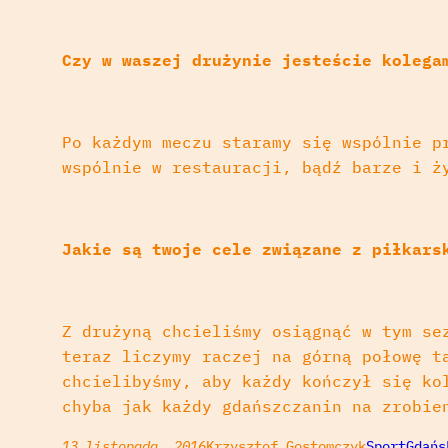
Czy w waszej drużynie jesteście kolega
Po każdym meczu staramy się wspólnie p
wspólnie w restauracji, bądź barze i ż
Jakie są twoje cele związane z piłkars
Z drużyną chcieliśmy osiągnąć w tym se
teraz liczymy raczej na górną połowę t
chcielibyśmy, aby każdy kończył się ko
chyba jak każdy gdańszczanin na zrobie
13 listopada, 2016
Krzysztof Gostomczyk
Sport
Gdańs