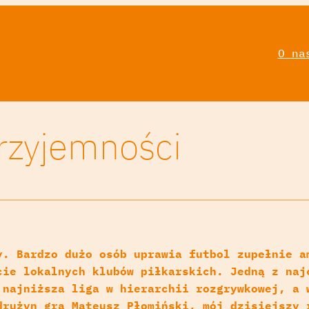
O na
przyjemności
y. Bardzo dużo osób uprawia futbol zupełnie a
cie lokalnych klubów piłkarskich. Jedną z naj
 najniższa liga w hierarchii rozgrywkowej, a 
drużyn gra Mateusz Płomiński, mój dzisiejszy 