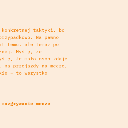
 konkretnej taktyki, bo
przypadkowo. Na pewno
at temu, ale teraz po
żnej. Myślę, że
yślę, że mało osób zdaje
, na przejazdy na mecze,
kie – to wszystko
 rozgrywacie mecze