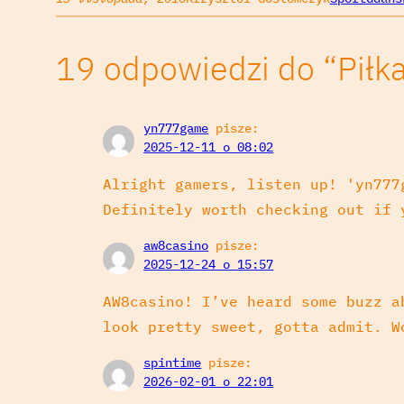
19 odpowiedzi do “Piłk
yn777game
pisze:
2025-12-11 o 08:02
Alright gamers, listen up! 'yn777
Definitely worth checking out if
aw8casino
pisze:
2025-12-24 o 15:57
AW8casino! I’ve heard some buzz a
look pretty sweet, gotta admit. 
spintime
pisze:
2026-02-01 o 22:01