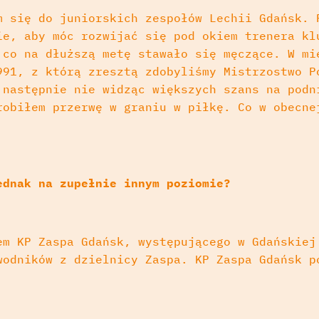
m się do juniorskich zespołów Lechii Gdańsk. 
ie, aby móc rozwijać się pod okiem trenera kl
 co na dłuższą metę stawało się męczące. W mi
991, z którą zresztą zdobyliśmy Mistrzostwo P
 następnie nie widząc większych szans na podn
robiłem przerwę w graniu w piłkę. Co w obecne
ednak na zupełnie innym poziomie?
em KP Zaspa Gdańsk, występującego w Gdańskiej
wodników z dzielnicy Zaspa. KP Zaspa Gdańsk p