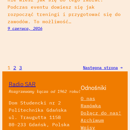
Podczas eventu dowiesz się jak
rozpocząć treningi i przygotować się do
zawodów. To możliwość…
9 czerwca, 2016
1
2
3
Następna strona
→
Radio SAR
Odnośniki
Rozgrzewamy łącza od 1962 roku!
O nas
Dom Studencki nr 2
Ramówka
Politechnika Gdańska
Dołącz do nas!
ul. Traugutta 115B
Archiwum
80-233 Gdańsk, Polska
Wpisy