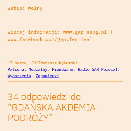
Wstęp: wolny
Więcej informacji: www.gap.sspg.pl |
www.facebook.com/gap.festival
17 marca, 2017
Mateusz Wyborski
Patronat Medialny
, 
Promowane
, 
Radio SAR Poleca!
, 
Wydarzenia
, 
Zapowiedzi
34 odpowiedzi do
“GDAŃSKA AKDEMIA
PODRÓŻY”