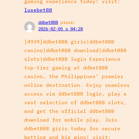
gaming experience today! visit:
luxebet88
ddbet888
pisze:
2026-02-05 o 04:28
[4939]ddbet888 giris|ddbet888
casino|ddbet888 download|ddbet888
slots|ddbet888 login Experience
top-tier gaming at ddbet888
casino, the Philippines’ premier
online destination. Enjoy seamless
access via ddbet888 login, play a
vast selection of ddbet888 slots,
and get the official ddbet888
download for mobile play. Join
ddbet888 giris today for secure
betting and big wins! visit: