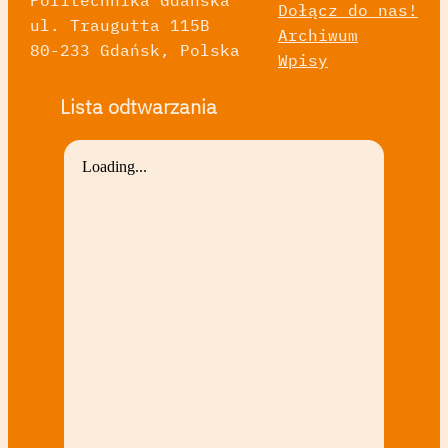
Dołącz do nas!
ul. Traugutta 115B
Archiwum
80-233 Gdańsk, Polska
Wpisy
Lista odtwarzania