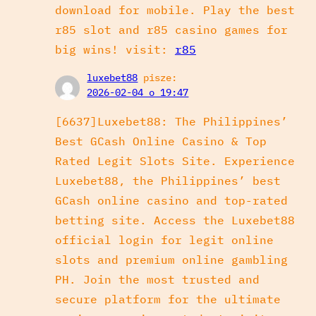
download for mobile. Play the best
r85 slot and r85 casino games for
big wins! visit:
r85
luxebet88
pisze:
2026-02-04 o 19:47
[6637]Luxebet88: The Philippines’
Best GCash Online Casino & Top
Rated Legit Slots Site. Experience
Luxebet88, the Philippines’ best
GCash online casino and top-rated
betting site. Access the Luxebet88
official login for legit online
slots and premium online gambling
PH. Join the most trusted and
secure platform for the ultimate