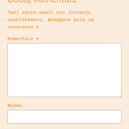
Twój adres email nie zostanie
opublikowany.
Wymagane pola są
oznaczone
*
Komentarz
*
Nazwa