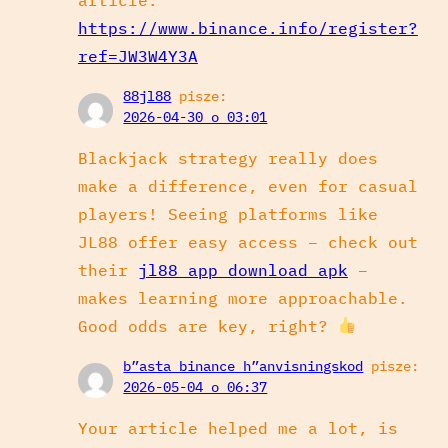
https://www.binance.info/register?
ref=JW3W4Y3A
88jl88
pisze:
2026-04-30 o 03:01
Blackjack strategy really does
make a difference, even for casual
players! Seeing platforms like
JL88 offer easy access – check out
their
jl88 app download apk
–
makes learning more approachable.
Good odds are key, right?
b”asta binance h”anvisningskod
pisze:
2026-05-04 o 06:37
Your article helped me a lot, is