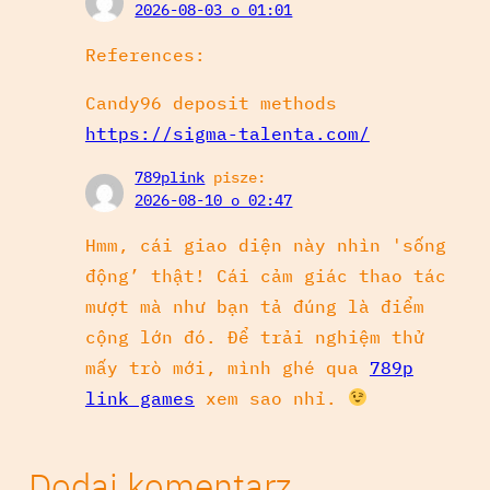
2026-08-03 o 01:01
References:
Candy96 deposit methods
https://sigma-talenta.com/
789plink
pisze:
2026-08-10 o 02:47
Hmm, cái giao diện này nhìn 'sống
động’ thật! Cái cảm giác thao tác
mượt mà như bạn tả đúng là điểm
cộng lớn đó. Để trải nghiệm thử
mấy trò mới, mình ghé qua
789p
link games
xem sao nhỉ.
Dodaj komentarz