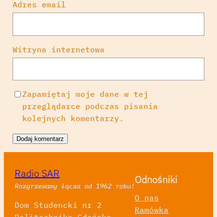
Adres email
Witryna internetowa
Zapamiętaj moje dane w tej
przeglądarce podczas pisania
kolejnych komentarzy.
Radio SAR
Odnośniki
Rozgrzewamy łącza od 1962 roku!
O nas
Dom Studencki nr 2
Ramówka
Politechnika Gdańska