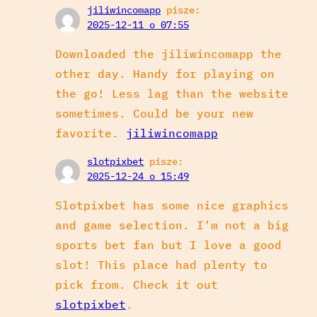
jiliwincomapp
pisze:
2025-12-11 o 07:55
Downloaded the jiliwincomapp the
other day. Handy for playing on
the go! Less lag than the website
sometimes. Could be your new
favorite.
jiliwincomapp
slotpixbet
pisze:
2025-12-24 o 15:49
Slotpixbet has some nice graphics
and game selection. I’m not a big
sports bet fan but I love a good
slot! This place had plenty to
pick from. Check it out
slotpixbet
.