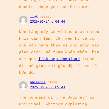
doubts. Hope you can help me.
ffok
pisze:
2026-06-24 o 04:44
Nền tảng này có vẻ bao quát nhiều
khía cạnh lắm. Cần xem kỹ về cơ
chế vận hành thay vì chỉ nhìn vào
giao diện. Để tham khảo thêm, bạn
xem qua
ffok app download
trước
đi; nó giúp cái góc độ rủi ro rõ
hơn đó.
phcash11
pisze:
2026-06-26 o 09:43
The concept of „The Journey” is
universal, whether exploring