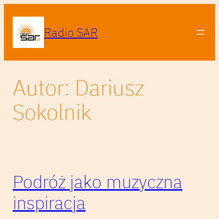
Przejdź
do
Radio SAR
treści
Autor:
Dariusz
Sokolnik
Podróż jako muzyczna
inspiracja