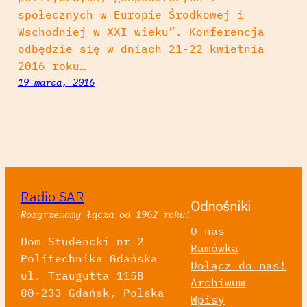
społecznych w Europie Środkowej i
Wschodniej w XXI wieku”. Konferencja
odbędzie się w dniach 21-22 kwietnia
2016 roku…
19 marca, 2016
Radio SAR
Odnośniki
Rozgrzewamy łącza od 1962 roku!
O nas
Dom Studencki nr 2
Ramówka
Politechnika Gdańska
Dołącz do nas!
ul. Traugutta 115B
Archiwum
80-233 Gdańsk, Polska
Wpisy