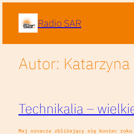
Przejdź
do
Radio SAR
treści
Autor:
Katarzyna
Technikalia – wielk
Maj oznacza zbliżający się koniec roku