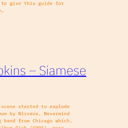
 to give this guide for
e…
kins – Siamese
 scene started to explode
bum by Nirvana, Nevermind
g band from Chicago which,
album Gish (1991), were