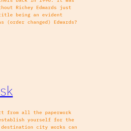
chers back in 1996. It was
thout Richey Edwards just
title being an evident
as (order changed) Edwards?
nsk
rt from all the paperwork
establish yourself for the
 destination city works can