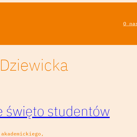
O na
 Dziewicka
ie święto studentów
 akademickiego,