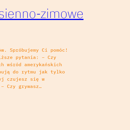
jesienno-zimowe
ów. Spróbujemy Ci pomóc!
iższe pytania: – Czy
ch wśród amerykańskich
pują do rytmu jak tylko
ej czujesz się w
 – Czy grywasz…