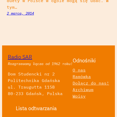
duety w Polsce w ogóle mogą się udać. W
tym…
2 marca, 2014
Radio SAR
Odnośniki
Rozgrzewamy łącza od 1962 roku!
O nas
Dom Studencki nr 2
Ramówka
Politechnika Gdańska
Dołącz do nas!
ul. Traugutta 115B
Archiwum
80-233 Gdańsk, Polska
Wpisy
Lista odtwarzania