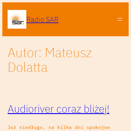
Przejdź
do
Radio SAR
treści
Autor:
Mateusz
Dolatta
Audioriver coraz bliżej!
Już niedługo, na kilka dni spokojne