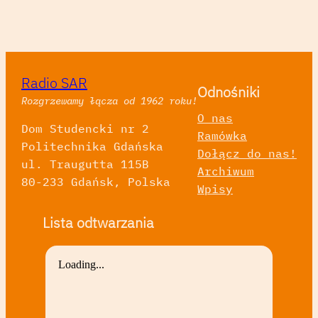
Radio SAR
Odnośniki
Rozgrzewamy łącza od 1962 roku!
O nas
Dom Studencki nr 2
Ramówka
Politechnika Gdańska
Dołącz do nas!
ul. Traugutta 115B
Archiwum
80-233 Gdańsk, Polska
Wpisy
Lista odtwarzania