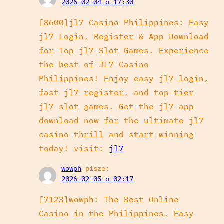
2026-02-04 o 17:30
[8600]jl7 Casino Philippines: Easy
jl7 Login, Register & App Download
for Top jl7 Slot Games. Experience
the best of JL7 Casino
Philippines! Enjoy easy jl7 login,
fast jl7 register, and top-tier
jl7 slot games. Get the jl7 app
download now for the ultimate jl7
casino thrill and start winning
today! visit:
jl7
wowph
pisze:
2026-02-05 o 02:17
[7123]wowph: The Best Online
Casino in the Philippines. Easy