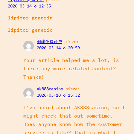
2026-03-14 o 12:35
lipitor generic
lipitor generic
创建免费账户
pisze:
2026-03-14 o 20:59
Your article helped me a lot, is
there any more related content?
Thanks!
ak888casino
pisze:
2026-03-18 o 15:32
I’ve heard about AK888casino, so I
might check that out sometime.
Does anyone know how the customer
service is like? That is what I