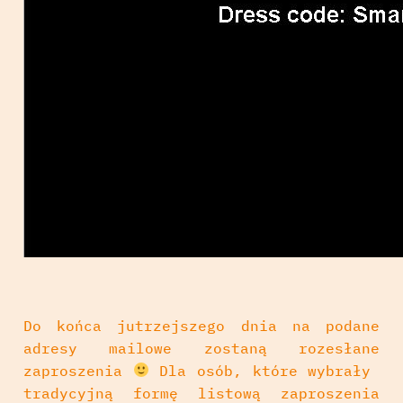
Do końca jutrzejszego dnia na podane
adresy mailowe zostaną rozesłane
zaproszenia
Dla osób, które wybrały
tradycyjną formę listową zaproszenia