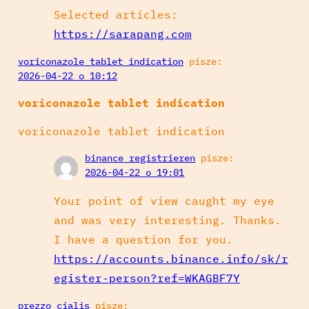
Selected articles:
https://sarapang.com
voriconazole tablet indication
pisze:
2026-04-22 o 10:12
voriconazole tablet indication
voriconazole tablet indication
binance registrieren
pisze:
2026-04-22 o 19:01
Your point of view caught my eye
and was very interesting. Thanks.
I have a question for you.
https://accounts.binance.info/sk/r
egister-person?ref=WKAGBF7Y
prezzo cialis
pisze: