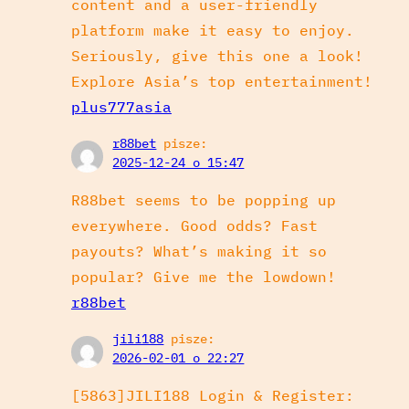
content and a user-friendly
platform make it easy to enjoy.
Seriously, give this one a look!
Explore Asia’s top entertainment!
plus777asia
r88bet
pisze:
2025-12-24 o 15:47
R88bet seems to be popping up
everywhere. Good odds? Fast
payouts? What’s making it so
popular? Give me the lowdown!
r88bet
jili188
pisze:
2026-02-01 o 22:27
[5863]JILI188 Login & Register: