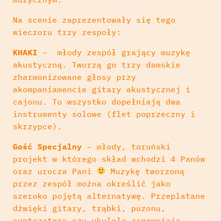
Na scenie zaprezentowały się tego
wieczoru trzy zespoły:
KHAKI
– młody zespół grający muzykę
akustyczną. Tworzą go trzy damskie
zharmonizowane głosy przy
akompaniamencie gitary akustycznej i
cajonu. To wszystko dopełniają dwa
instrumenty solowe (flet poprzeczny i
skrzypce).
Gość Specjalny
– młody, toruński
projekt w którego skład wchodzi 4 Panów
oraz urocza Pani
Muzykę tworzoną
przez zespół można określić jako
szeroko pojętą alternatywę. Przeplatane
dźwięki gitary, trąbki, puzonu,
syntezatora czy ukulele zapewniają