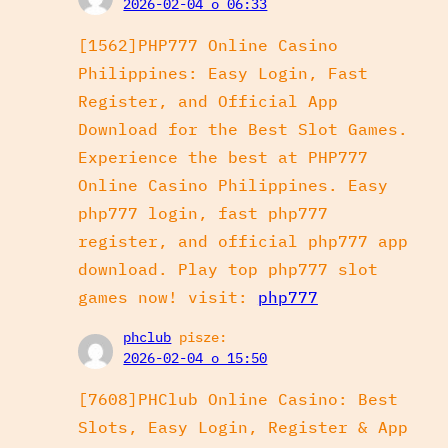
2026-02-04 o 06:33
[1562]PHP777 Online Casino
Philippines: Easy Login, Fast
Register, and Official App
Download for the Best Slot Games.
Experience the best at PHP777
Online Casino Philippines. Easy
php777 login, fast php777
register, and official php777 app
download. Play top php777 slot
games now! visit:
php777
phclub
pisze:
2026-02-04 o 15:50
[7608]PHClub Online Casino: Best
Slots, Easy Login, Register & App