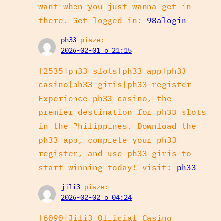
want when you just wanna get in
there. Get logged in:
98alogin
ph33
pisze:
2026-02-01 o 21:15
[2535]ph33 slots|ph33 app|ph33
casino|ph33 giris|ph33 register
Experience ph33 casino, the
premier destination for ph33 slots
in the Philippines. Download the
ph33 app, complete your ph33
register, and use ph33 giris to
start winning today! visit:
ph33
jili3
pisze:
2026-02-02 o 04:24
[6090]Jili3 Official Casino