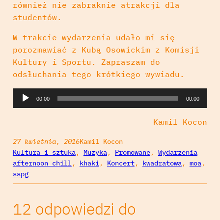
również nie zabraknie atrakcji dla
studentów.
W trakcie wydarzenia udało mi się
porozmawiać z Kubą Osowickim z Komisji
Kultury i Sportu. Zapraszam do
odsłuchania tego krótkiego wywiadu.
O
00:00
00:00
d
t
Kamil Kocon
w
27 kwietnia, 2016
Kamil Kocon
a
Kultura i sztuka
, 
Muzyka
, 
Promowane
, 
Wydarzenia
r
afternoon chill
, 
khaki
, 
Koncert
, 
kwadratowa
, 
moa
, 
z
sspg
a
c
12 odpowiedzi do
z
p