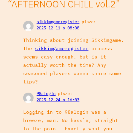
“AFTERNOON CHILL vol.2”
l
i
k
sikkimgameregister
pisze:
ó
2025-12-11 o 08:08
w
Thinking about joining Sikkimgame.
d
The
sikkimgameregister
process
ź
seems easy enough, but is it
w
i
actually worth the time? Any
ę
seasoned players wanna share some
k
tips?
o
98alogin
pisze:
w
2025-12-24 o 16:03
y
c
Logging in to 98alogin was a
h
breeze, man. No hassle, straight
to the point. Exactly what you