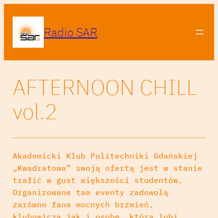
Radio SAR
AFTERNOON CHILL
vol.2
Akademicki Klub Politechniki Gdańskiej
„Kwadratowa” swoją ofertą jest w stanie
trafić w gust większości studentów.
Organizowane tam eventy zadowolą
zarówno fana mocnych brzmień,
klubowicza jak i osobę, która lubi