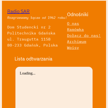
Radio SAR
Odnośniki
Rozgrzewamy łącza od 1962 roku!
O nas
Dom Studencki nr 2
Ramówka
Politechnika Gdańska
Dołącz do nas!
ul. Traugutta 115B
Archiwum
80-233 Gdańsk, Polska
Wpisy
Lista odtwarzania