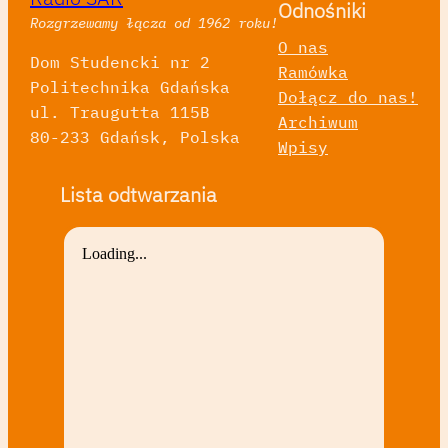
Odnośniki
Rozgrzewamy łącza od 1962 roku!
O nas
Dom Studencki nr 2
Ramówka
Politechnika Gdańska
Dołącz do nas!
ul. Traugutta 115B
Archiwum
80-233 Gdańsk, Polska
Wpisy
Lista odtwarzania