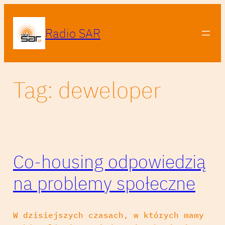
Przejdź
do
Radio SAR
treści
Tag:
deweloper
Co-housing odpowiedzią
na problemy społeczne
W dzisiejszych czasach, w których mamy