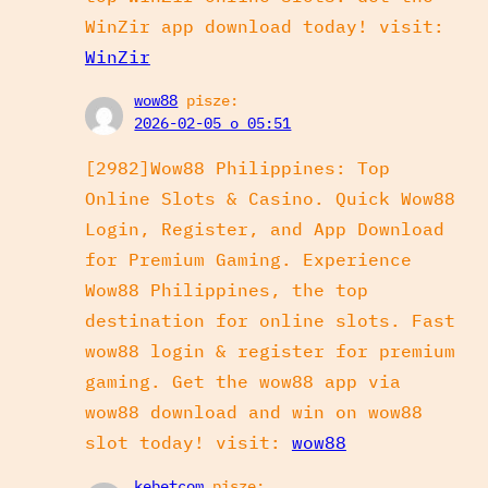
WinZir app download today! visit:
WinZir
wow88
pisze:
2026-02-05 o 05:51
[2982]Wow88 Philippines: Top
Online Slots & Casino. Quick Wow88
Login, Register, and App Download
for Premium Gaming. Experience
Wow88 Philippines, the top
destination for online slots. Fast
wow88 login & register for premium
gaming. Get the wow88 app via
wow88 download and win on wow88
slot today! visit:
wow88
kebetcom
pisze: