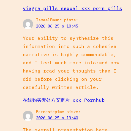
viagra pills sexual xxx porn pills
IsmaelEmunc
pisze:
2026-06-25 o 10:45
Your ability to synthesize this
information into such a cohesive
narrative is highly commendable,
and I feel much more informed now
having read your thoughts than I
did before clicking on your
carefully written article.
在线购买无处方安定片 xxx Pornhub
Earnestepime
pisze:
2026-06-25 o 13:40
The overall presentation here