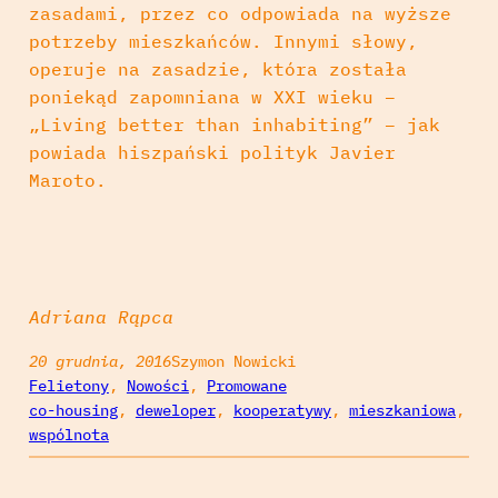
zasadami, przez co odpowiada na wyższe
potrzeby mieszkańców. Innymi słowy,
operuje na zasadzie, która została
poniekąd zapomniana w XXI wieku –
„Living better than inhabiting” – jak
powiada hiszpański polityk Javier
Maroto.
Adriana Rąpca
20 grudnia, 2016
Szymon Nowicki
Felietony
, 
Nowości
, 
Promowane
co-housing
, 
deweloper
, 
kooperatywy
, 
mieszkaniowa
, 
wspólnota