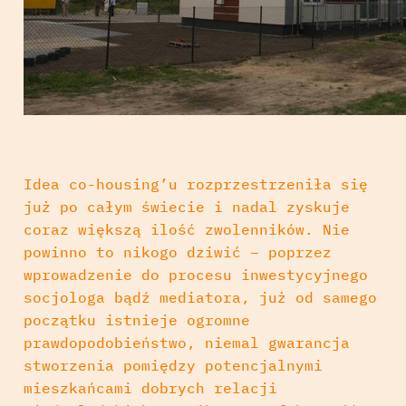
Idea co-housing’u rozprzestrzeniła się
już po całym świecie i nadal zyskuje
coraz większą ilość zwolenników. Nie
powinno to nikogo dziwić – poprzez
wprowadzenie do procesu inwestycyjnego
socjologa bądź mediatora, już od samego
początku istnieje ogromne
prawdopodobieństwo, niemal gwarancja
stworzenia pomiędzy potencjalnymi
mieszkańcami dobrych relacji