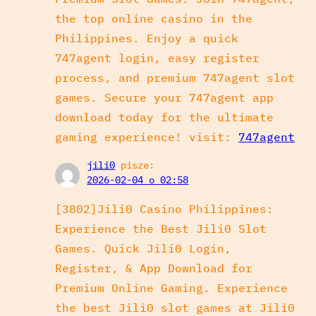
the top online casino in the
Philippines. Enjoy a quick
747agent login, easy register
process, and premium 747agent slot
games. Secure your 747agent app
download today for the ultimate
gaming experience! visit:
747agent
jili0
pisze:
2026-02-04 o 02:58
[3802]Jili0 Casino Philippines:
Experience the Best Jili0 Slot
Games. Quick Jili0 Login,
Register, & App Download for
Premium Online Gaming. Experience
the best Jili0 slot games at Jili0