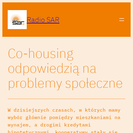
Radio SAR
Co-housing
odpowiedzią na
problemy społeczne
W dzisiejszych czasach, w których mamy
wybór głównie pomiędzy mieszkaniami na
wynajem, a drogimi kredytami
hipotetycznymi, kooperatywy stały się