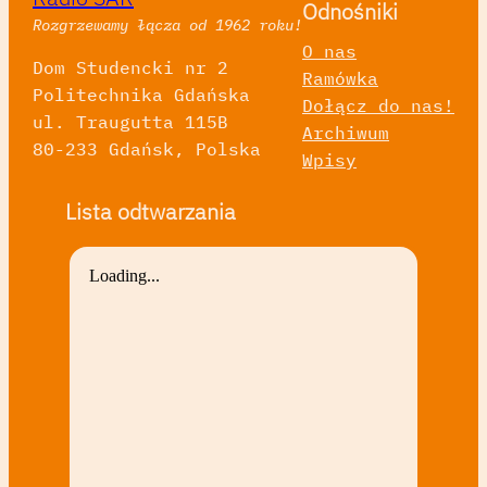
Odnośniki
Rozgrzewamy łącza od 1962 roku!
O nas
Dom Studencki nr 2
Ramówka
Politechnika Gdańska
Dołącz do nas!
ul. Traugutta 115B
Archiwum
80-233 Gdańsk, Polska
Wpisy
Lista odtwarzania