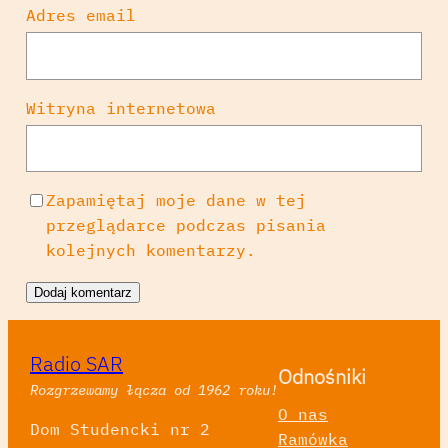
Adres email
Witryna internetowa
Zapamiętaj moje dane w tej
przeglądarce podczas pisania
kolejnych komentarzy.
Radio SAR
Odnośniki
Rozgrzewamy łącza od 1962 roku!
O nas
Dom Studencki nr 2
Ramówka