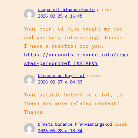
skapa ett binance-konto
pisze:
2026-02-25 o 16:48
Your point of view caught my eye
and was very interesting. Thanks.
I have a question for you.
https://accounts.binance.info/regi
ster-person?ref=IXBIAFVY
binance us kayit ol
pisze:
2026-02-27 o 04:33
Your article helped me a lot, is
there any more related content?
Thanks!
b”asta binance h”anvisningskod
pisze:
2026-05-28 o 18:34