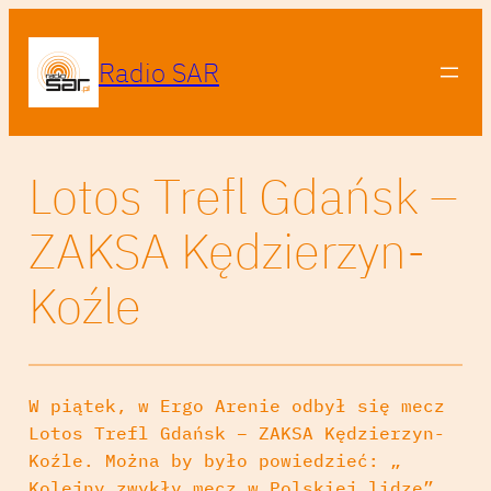
Radio SAR
Lotos Trefl Gdańsk –
ZAKSA Kędzierzyn-
Koźle
W piątek, w Ergo Arenie odbył się mecz
Lotos Trefl Gdańsk – ZAKSA Kędzierzyn-
Koźle. Można by było powiedzieć: „
Kolejny zwykły mecz w Polskiej lidze”.