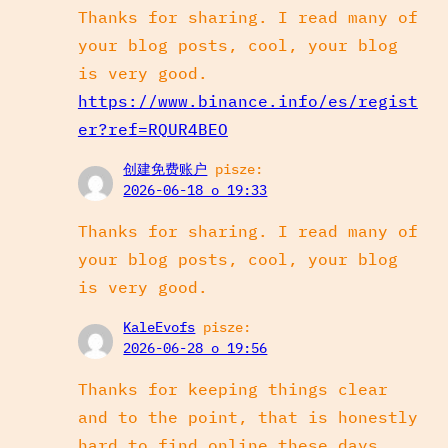
Thanks for sharing. I read many of
your blog posts, cool, your blog
is very good.
https://www.binance.info/es/regist
er?ref=RQUR4BEO
创建免费账户
pisze:
2026-06-18 o 19:33
Thanks for sharing. I read many of
your blog posts, cool, your blog
is very good.
KaleEvofs
pisze:
2026-06-28 o 19:56
Thanks for keeping things clear
and to the point, that is honestly
hard to find online these days,