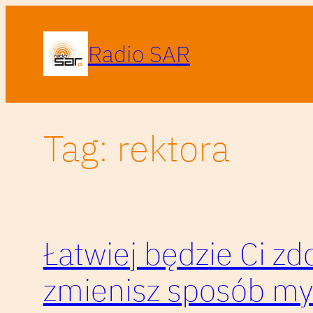
Przejdź
do
Radio SAR
treści
Tag:
rektora
Łatwiej będzie Ci zd
zmienisz sposób my