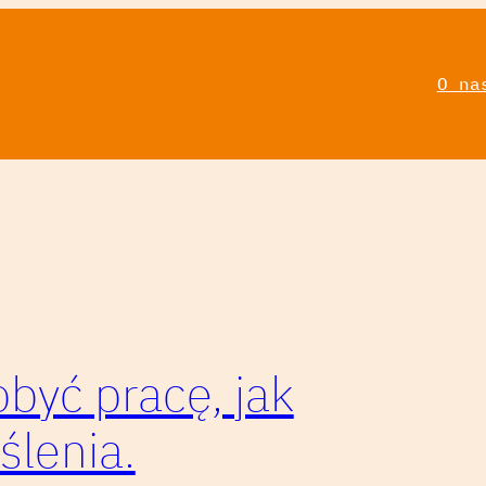
O na
obyć pracę, jak
ślenia.