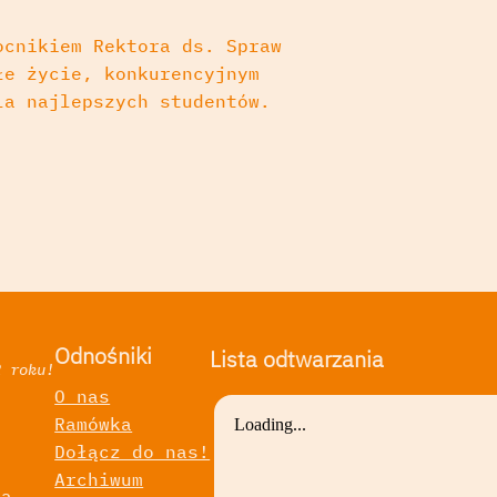
ocnikiem Rektora ds. Spraw
łe życie, konkurencyjnym
la najlepszych studentów.
Odnośniki
Lista odtwarzania
2 roku!
O nas
Ramówka
a
Dołącz do nas!
Archiwum
ka