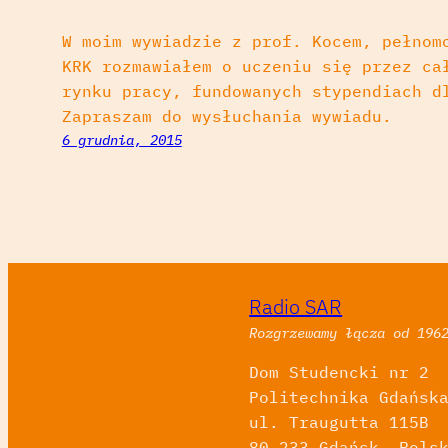
W moim wywiadzie z prof. Kocem, pełnom
KRK rozmawiałem o uczeniu się przez ca
rynku pracy, fundowanych stypendiach d
Zapraszam do wysłuchania wywiadu.
6 grudnia, 2015
Radio SAR
Rozgrzewamy łącza od 196
Dom Studencki nr 2
Politechnika Gdańsk
ul. Traugutta 115B
80-233 Gdańsk, Pols