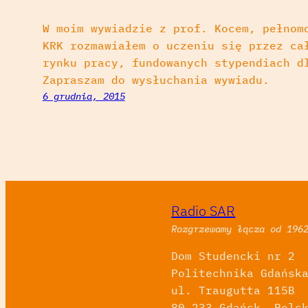
W moim wywiadzie z prof. Kocem, pełnom
KRK rozmawiałem o uczeniu się przez ca
rynku pracy, fundowanych stypendiach d
Zapraszam do wysłuchania wywiadu.
6 grudnia, 2015
Radio SAR
Rozgrzewamy łącza od 196
Dom Studencki nr 2
Politechnika Gdańsk
ul. Traugutta 115B
80-233 Gdańsk, Pols