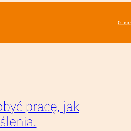
O na
obyć pracę, jak
ślenia.