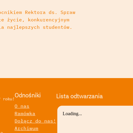
ocnikiem Rektora ds. Spraw
łe życie, konkurencyjnym
la najlepszych studentów.
Odnośniki
Lista odtwarzania
2 roku!
O nas
Ramówka
a
Dołącz do nas!
Archiwum
ka