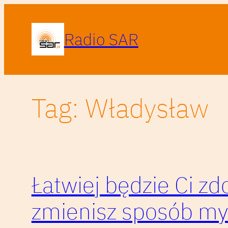
Przejdź
do
Radio SAR
treści
Tag:
Władysław
Łatwiej będzie Ci zd
zmienisz sposób my