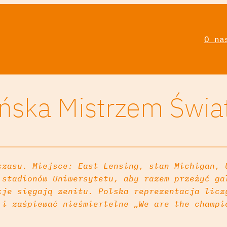
O na
ńska Mistrzem Świa
czasu. Miejsce: East Lensing, stan Michigan, 
 stadionów Uniwersytetu, aby razem przeżyć ga
cje sięgają zenitu. Polska reprezentacja licz
 i zaśpiewać nieśmiertelne „We are the champi