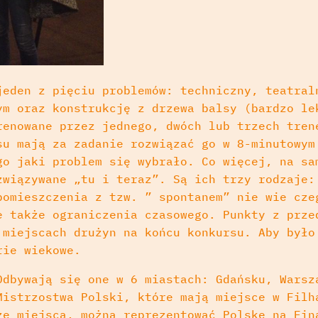
jeden z pięciu problemów: techniczny, teatral
ym oraz konstrukcję z drzewa balsy (bardzo le
renowane przez jednego, dwóch lub trzech tren
su mają za zadanie rozwiązać go w 8-minutowym
go jaki problem się wybrało. Co więcej, na sa
związywane „tu i teraz”. Są ich trzy rodzaje:
pomieszczenia z tzw. ” spontanem” nie wie cze
e także ograniczenia czasowego. Punkty z prze
 miejscach drużyn na końcu konkursu. Aby było
rie wiekowe.
Odbywają się one w 6 miastach: Gdańsku, Warsz
Mistrzostwa Polski, które mają miejsce w Filh
ze miejsca, można reprezentować Polskę na Fin