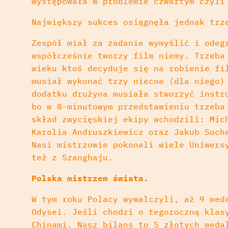
występowała w problemie czwartym czyli
Największy sukces osiągnęła jednak trz
Zespół miał za zadanie wymyślić i odeg
współcześnie tworzy film niemy. Trzeba
wieku ktoś decyduje się na robienie fi
musiał wykonać trzy niecne (dla niego)
dodatku drużyna musiała stworzyć instr
bo w 8-minutowym przedstawieniu trzeba
skład zwycięskiej ekipy wchodzili: Mic
Karolia Andruszkiewicz oraz Jakub Such
Nasi mistrzowie pokonali wiele Uniwers
też z Szanghaju.
Polska mistrzem świata.
W tym roku Polacy wywalczyli, aż 9 med
Odysei. Jeśli chodzi o tegoroczną klas
Chinami. Nasz bilans to 5 złotych meda