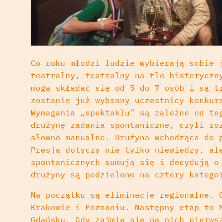
Co roku młodzi ludzie wybierają sobie 
teatralny, teatralny na tle historyczn
mogą składać się od 5 do 7 osób i są t
zostanie już wybrany uczestnicy konkur
Wymagania „spektaklu” są zależne od te
drużynę zadania spontaniczne, czyli ro
słowno-manualne. Drużyna wchodząca do 
Presja dotyczy nie tylko niewiedzy, al
spontanicznych sumują się i decydują o
drużyny są podzielone na cztery katego
Na początku są eliminacje regionalne. 
Krakowie i Poznaniu. Następny etap to 
Gdańsku. Gdy zajmie się na nich pierws