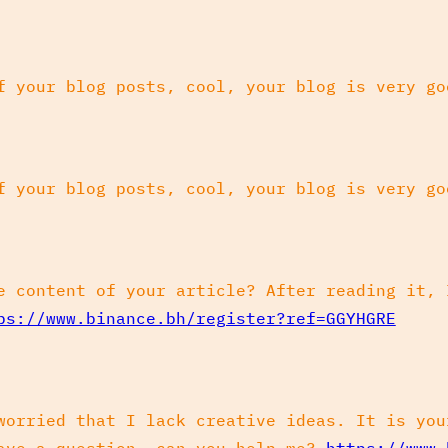
f your blog posts, cool, your blog is very go
f your blog posts, cool, your blog is very go
e content of your article? After reading it, 
ps://www.binance.bh/register?ref=GGYHGRE
worried that I lack creative ideas. It is you
have a question, can you help me?
https://www.