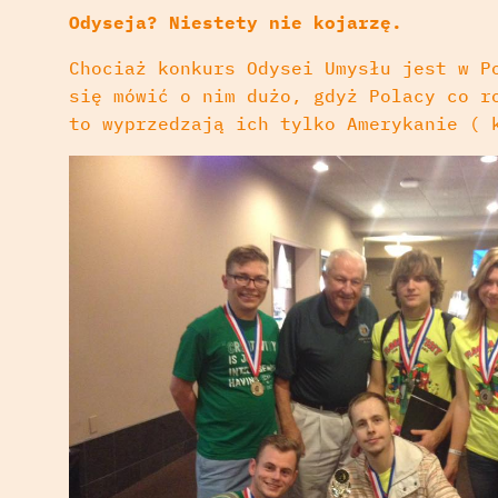
Odyseja? Niestety nie kojarzę.
Chociaż konkurs Odysei Umysłu jest w P
się mówić o nim dużo, gdyż Polacy co r
to wyprzedzają ich tylko Amerykanie ( 