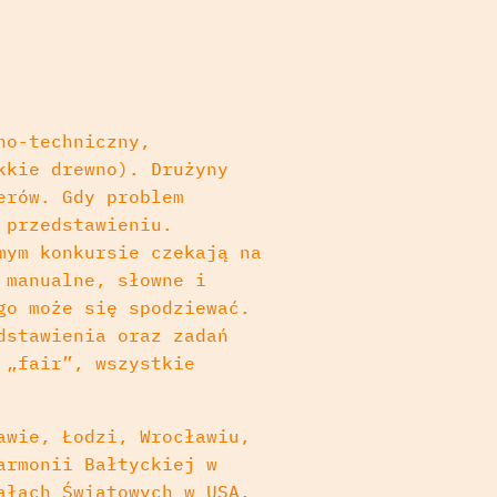
no-techniczny,
kkie drewno). Drużyny
erów. Gdy problem
 przedstawieniu.
mym konkursie czekają na
 manualne, słowne i
go może się spodziewać.
dstawienia oraz zadań
 „fair”, wszystkie
awie, Łodzi, Wrocławiu,
armonii Bałtyckiej w
ałach Światowych w USA.