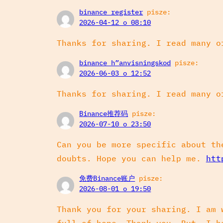
binance register
pisze:
2026-04-12 o 08:10
Thanks for sharing. I read many o
binance h”anvisningskod
pisze:
2026-06-03 o 12:52
Thanks for sharing. I read many o
Binance推荐码
pisze:
2026-07-10 o 23:50
Can you be more specific about th
doubts. Hope you can help me.
htt
免费Binance账户
pisze:
2026-08-01 o 19:50
Thank you for your sharing. I am 
full of hope. Thank you. But, I 