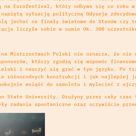
ą na Eurofestival, który odbywa się co roku w
 napiętą sytuacją polityczną Odyseja zdecydow
olą jechać na finały światowe do Stanów czy t
tacja liczyła sobie w sumie Ok. 300 uczestnik
 na Mistrzostwach Polski nie oznacza, że nie 
sponsorów, którzy zgodzą się wspomóc finansow
ielski i nauczyć się grać w tym języku. Po tr
ie różnorodnych konstrukcji i jak najlepiej j
pokojnie wsiąść do samolotu i wylecieć z ojcz
an State University. Drużyny przez cały czas 
yły zadania spontaniczne oraz oczywiście prze