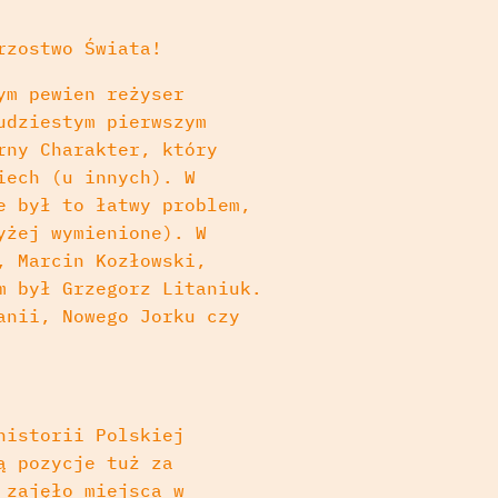
rzostwo Świata!
ym pewien reżyser
udziestym pierwszym
rny Charakter, który
iech (u innych). W
e był to łatwy problem,
yżej wymienione). W
, Marcin Kozłowski,
m był Grzegorz Litaniuk.
anii, Nowego Jorku czy
historii Polskiej
ą pozycje tuż za
 zajęło miejsca w