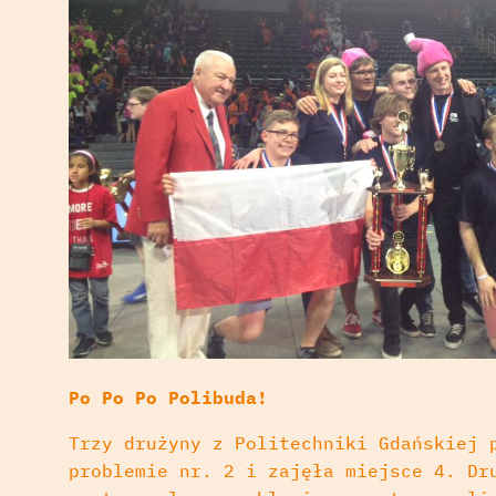
Po Po Po Polibuda!
Trzy drużyny z Politechniki Gdańskiej 
problemie nr. 2 i zajęła miejsce 4. Dr