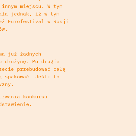
 innym miejscu. W tym
ała jednak, iż w tym
eż Eurofestival w Rosji
ów.
ma już żadnych
o drużynę. Po drugie
zecie przebudować całą
ą spakować. Jeśli to
yzny.
trwania konkursu
dstawienie.