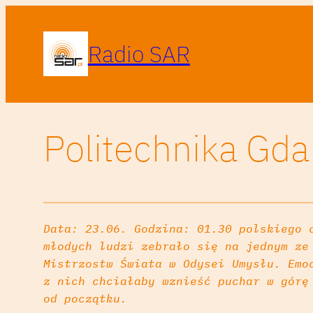
Radio SAR
Politechnika Gda
Data: 23.06. Godzina: 01.30 polskiego 
młodych ludzi zebrało się na jednym ze
Mistrzostw Świata w Odysei Umysłu. Emo
z nich chciałaby wznieść puchar w górę
od początku.