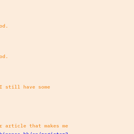
od.
od.
I still have some
r article that makes me
binance.bh/en/register?