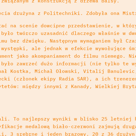
 związanym z konstrukcją z drzewa balsy.
ecia drużyna z Politechniki. Zdobyła ona Mist
rać na scenie dowcipne przedstawienie, w któr
 było twórczo uzasadnić dlaczego właśnie w dw
lmu bez dźwięku. Następnym wymaganiem był Cza
 występki, ale jednak w efekcie wywołujące śm
ument jako akompaniament do filmu niemego. Ni
 było zawrzeć dużo informacji (nie tylko te w
hał Kostka, Michał Ołowski, Vitalij Banulevic
ecki (członek ekipy Radia SAR), a ich trenere
ytetów: między innymi z Kanady, Wielkiej Bryt
ali. To najlepszy wyniki w blisko 25 letniej 
yfikacje medalową biało-czerwoni zajmują drug
li, 3 srebrne i jeden brązowy. 20 z 36 drużyn