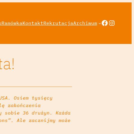
Faceboo
Instag
s
Ramówka
Kontakt
Rekrutacja
Archiwum
ta!
USA. Osiem tysięcy
lę zakończenia
y sobie 36 drużyn. Każda
ons”. Ale zacznijmy może