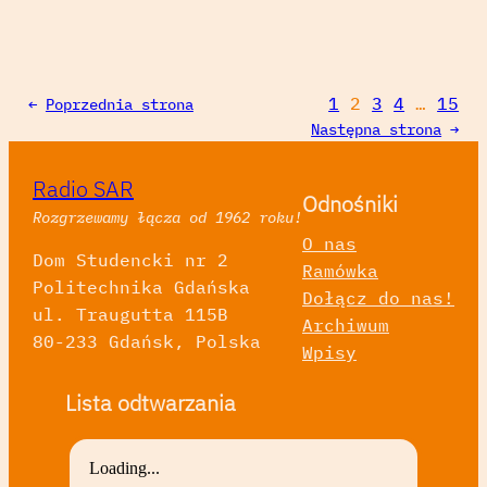
1
2
3
4
…
15
←
Poprzednia strona
Następna strona
→
Radio SAR
Odnośniki
Rozgrzewamy łącza od 1962 roku!
O nas
Dom Studencki nr 2
Ramówka
Politechnika Gdańska
Dołącz do nas!
ul. Traugutta 115B
Archiwum
80-233 Gdańsk, Polska
Wpisy
Lista odtwarzania