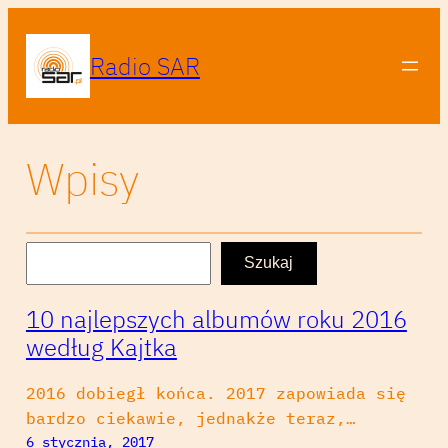
Radio SAR
Wpisy
S
Szukaj
z
u
10 najlepszych albumów roku 2016
k
według Kajtka
a
j
2016 dobiegł końca. 2017 zapowiada się
bardzo ciekawie, jednakże teraz,…
6 stycznia, 2017