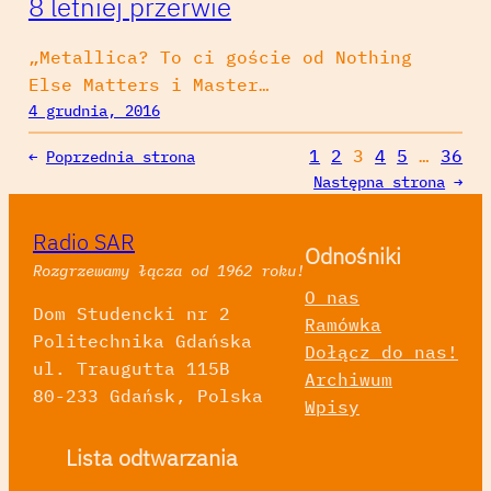
8 letniej przerwie
„Metallica? To ci goście od Nothing
Else Matters i Master…
4 grudnia, 2016
1
2
3
4
5
…
36
←
Poprzednia strona
Następna strona
→
Radio SAR
Odnośniki
Rozgrzewamy łącza od 1962 roku!
O nas
Dom Studencki nr 2
Ramówka
Politechnika Gdańska
Dołącz do nas!
ul. Traugutta 115B
Archiwum
80-233 Gdańsk, Polska
Wpisy
Lista odtwarzania